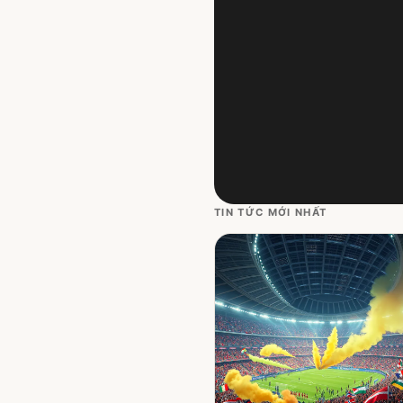
TIN TỨC MỚI NHẤT