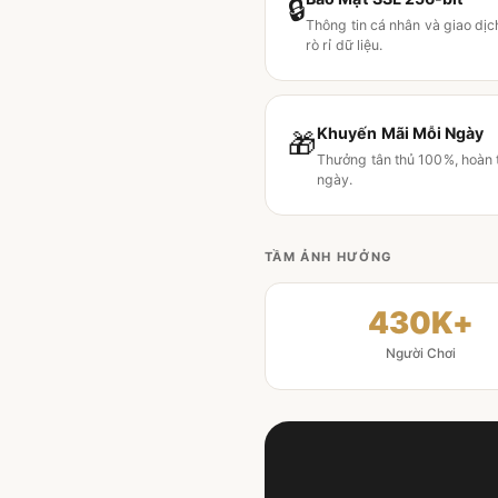
🔒
Thông tin cá nhân và giao dịc
rò rỉ dữ liệu.
Khuyến Mãi Mỗi Ngày
🎁
Thưởng tân thủ 100%, hoàn t
ngày.
TẦM ẢNH HƯỞNG
430K+
Người Chơi