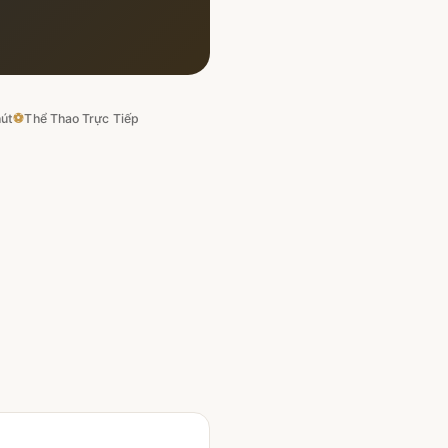
hút
⚽
Thể Thao Trực Tiếp