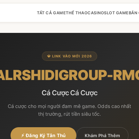
TẤT CẢ GAME
THỂ THAO
CASINO
SLOT GAME
BẮN
💎 LINK VÀO MỚI 2026
ALRSHIDIGROUP-RM
Cá Cược Cá Cược
Cá cược cho mọi người đam mê game. Odds cao nhất
thị trường, rút tiền siêu tốc.
⚡ Đăng Ký Tân Thủ
Khám Phá Thêm