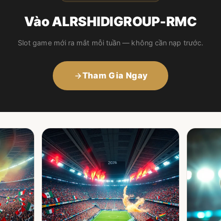
Vào ALRSHIDIGROUP-RMC
Slot game mới ra mắt mỗi tuần — không cần nạp trước.
Tham Gia Ngay