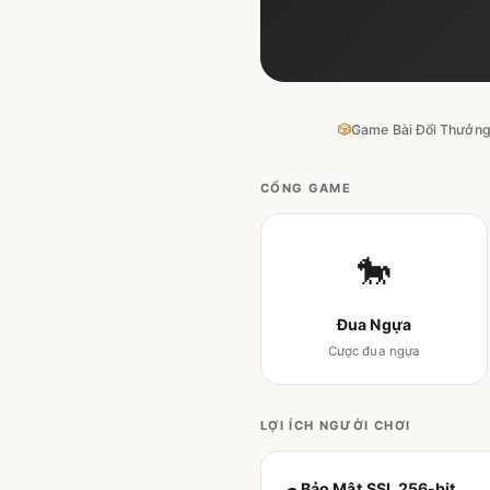
🎲
Game Bài Đổi Thưởn
CỔNG GAME
🐎
Đua Ngựa
Cược đua ngựa
LỢI ÍCH NGƯỜI CHƠI
Bảo Mật SSL 256-bit