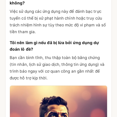
không?
Việc sử dụng các ứng dụng này để đánh bạc trực
tuyến có thể bị xử phạt hành chính hoặc truy cứu
trách nhiệm hình sự tùy theo mức độ vi phạm và số
tiền tham gia.
Tôi nên làm gì nếu đã bị lừa bởi ứng dụng dự
đoán lô đề?
Bạn cần bình tĩnh, thu thập toàn bộ bằng chứng
(tin nhắn, lịch sử giao dịch, thông tin ứng dụng) và
trình báo ngay với cơ quan công an gần nhất để
được hỗ trợ kịp thời.