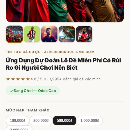
TIN TỨC CÁ CƯỢC · ALRSHIDIGROUP-RMC.COM
Ứng Dụng Dự Đoán Lô Đề Miễn Phí Có Rủi
Ro Gì Người Chơi Nên Biết
★★★★★
4.8 / 5.0 · 1,995+ đánh giá đã xác minh
Đang Chơi — Odds Cao
MỨC NẠP THAM KHẢO
100.000₫
200.000₫
500.000₫
1.000.000₫