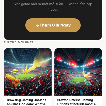
Slot game mới ra mắt mỗi tuần — không cần nạp
trước.
Tham Gia Ngay
TIN TỨC MỚI NHẤT
Browsing Gaming Choices
Browse Diverse Gaming
on 8kbet-co.com: What an
Options at bet888.host: A