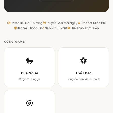
🎲
Game Bài Đổi Thưởng
🎁
Khuyến Mãi Mỗi Ngày
🔥
Freebet Miễn Phí
🛡
Bảo Vệ Thông Tin
⚡
Nạp Rút 3 Phút
⚽
Thể Thao Trực Tiếp
CỔNG GAME
🐎
⚽
Đua Ngựa
Thể Thao
Cược đua ngựa
Bóng đá, tennis, eSports
🎯