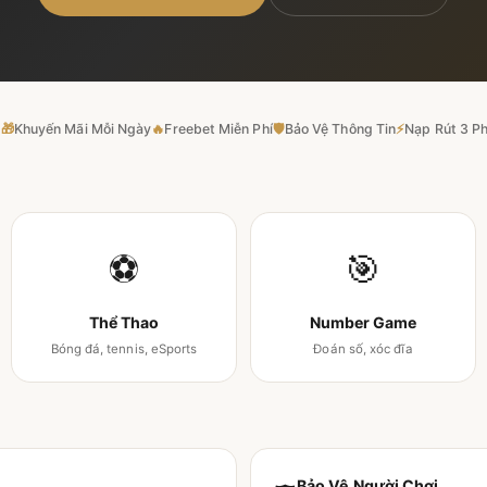
g
🎁
Khuyến Mãi Mỗi Ngày
🔥
Freebet Miễn Phí
🛡
Bảo Vệ Thông Tin
⚡
Nạp Rút 3 P
⚽
🎯
Thể Thao
Number Game
Bóng đá, tennis, eSports
Đoán số, xóc đĩa
Bảo Vệ Người Chơi