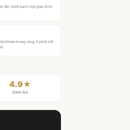
n lận, minh bạch mọi giao dịch.
 tài khoản trong vòng 3 phút. Hỗ
tử.
4.9★
Đánh Giá