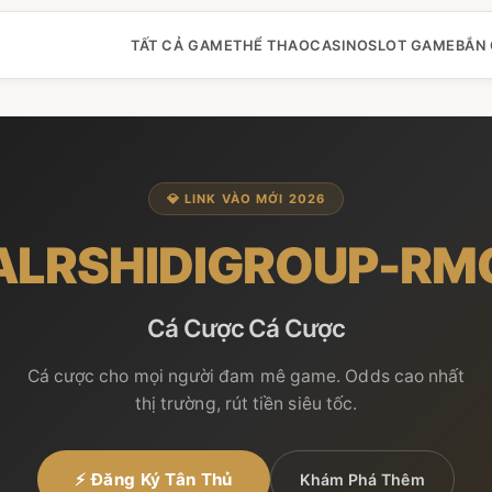
TẤT CẢ GAME
THỂ THAO
CASINO
SLOT GAME
BẮN
💎 LINK VÀO MỚI 2026
ALRSHIDIGROUP-RM
Cá Cược Cá Cược
Cá cược cho mọi người đam mê game. Odds cao nhất
thị trường, rút tiền siêu tốc.
⚡ Đăng Ký Tân Thủ
Khám Phá Thêm