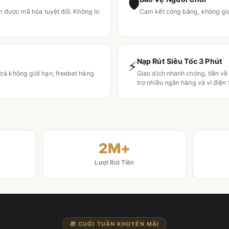
🛡
h được mã hóa tuyệt đối. Không lo
Cam kết công bằng, không gia
Nạp Rút Siêu Tốc 3 Phút
⚡
rả không giới hạn, freebet hàng
Giao dịch nhanh chóng, tiền về
trợ nhiều ngân hàng và ví điện 
2M+
Lượt Rút Tiền
🎁 CUỐI TUẦN KHUYẾN MÃI