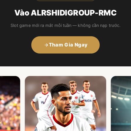
Vào ALRSHIDIGROUP-RMC
Slot game mới ra mắt mỗi tuần — không cần nạp trước.
Tham Gia Ngay