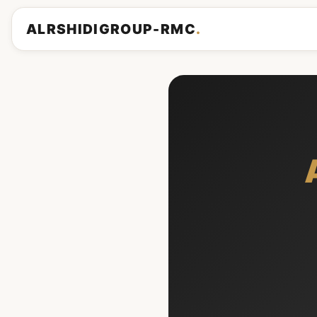
ALRSHIDIGROUP-RMC
.