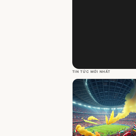
TIN TỨC MỚI NHẤT