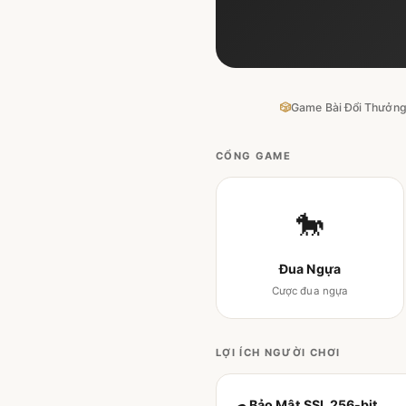
🎲
Game Bài Đổi Thưởn
CỔNG GAME
🐎
Đua Ngựa
Cược đua ngựa
LỢI ÍCH NGƯỜI CHƠI
Bảo Mật SSL 256-bit