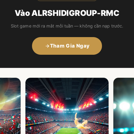
Vào ALRSHIDIGROUP-RMC
Slot game mới ra mắt mỗi tuần — không cần nạp trước.
Tham Gia Ngay