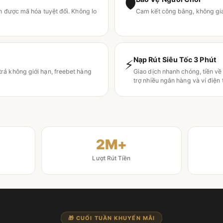
🛡
h được mã hóa tuyệt đối. Không lo
Cam kết công bằng, không gia
Nạp Rút Siêu Tốc 3 Phút
⚡
rả không giới hạn, freebet hàng
Giao dịch nhanh chóng, tiền về
trợ nhiều ngân hàng và ví điện 
2M+
Lượt Rút Tiền
🎁 CUỐI TUẦN KHUYẾN MÃI