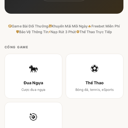
🎲
Game Bài Đổi Thưởng
🎁
Khuyến Mãi Mỗi Ngày
🔥
Freebet Miễn Phí
🛡
Bảo Vệ Thông Tin
⚡
Nạp Rút 3 Phút
⚽
Thể Thao Trực Tiếp
CỔNG GAME
🐎
⚽
Đua Ngựa
Thể Thao
Cược đua ngựa
Bóng đá, tennis, eSports
🎯