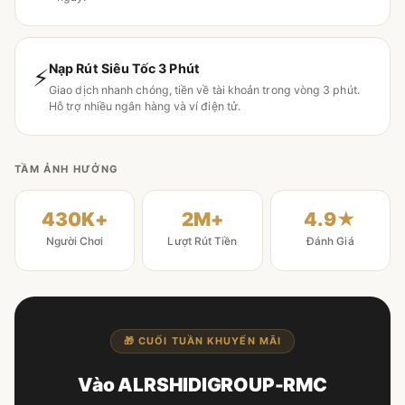
Nạp Rút Siêu Tốc 3 Phút
⚡
Giao dịch nhanh chóng, tiền về tài khoản trong vòng 3 phút.
Hỗ trợ nhiều ngân hàng và ví điện tử.
TẦM ẢNH HƯỞNG
430K+
2M+
4.9★
Người Chơi
Lượt Rút Tiền
Đánh Giá
🎁 CUỐI TUẦN KHUYẾN MÃI
Vào ALRSHIDIGROUP-RMC