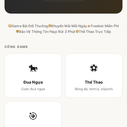
🎲
Game Bài Đổi Thưởng
🎁
Khuyến Mãi Mỗi Ngày
🔥
Freebet Miễn Phí
🛡
Bảo Vệ Thông Tin
⚡
Nạp Rút 3 Phút
⚽
Thể Thao Trực Tiếp
CỔNG GAME
🐎
⚽
Đua Ngựa
Thể Thao
Cược đua ngựa
Bóng đá, tennis, eSports
🎯