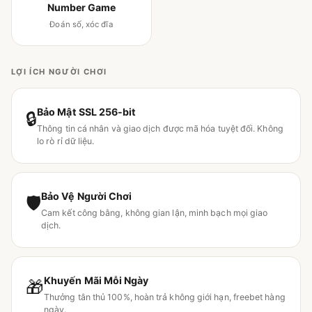
Number Game
Đoán số, xóc đĩa
LỢI ÍCH NGƯỜI CHƠI
Bảo Mật SSL 256-bit
🔒
Thông tin cá nhân và giao dịch được mã hóa tuyệt đối. Không
lo rò rỉ dữ liệu.
Bảo Vệ Người Chơi
🛡
Cam kết công bằng, không gian lận, minh bạch mọi giao
dịch.
Khuyến Mãi Mỗi Ngày
🎁
Thưởng tân thủ 100%, hoàn trả không giới hạn, freebet hàng
ngày.