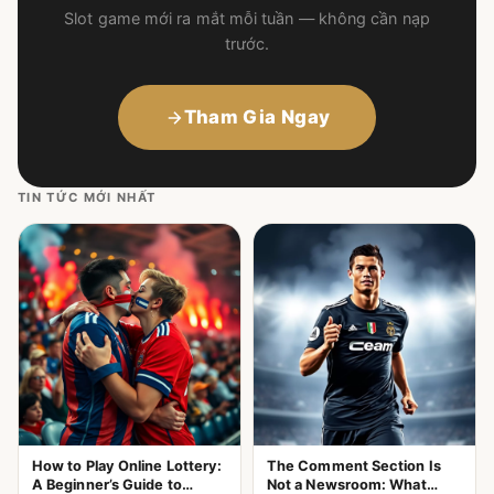
Slot game mới ra mắt mỗi tuần — không cần nạp
trước.
Tham Gia Ngay
TIN TỨC MỚI NHẤT
How to Play Online Lottery:
The Comment Section Is
A Beginner’s Guide to
Not a Newsroom: What