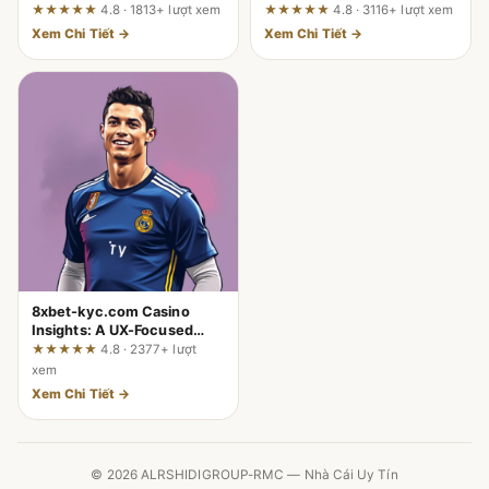
Smarter First Steps
Sports Media Gets Wrong
★★★★★
4.8 · 1813+ lượt xem
★★★★★
4.8 · 3116+ lượt xem
Xem Chi Tiết →
Xem Chi Tiết →
8xbet-kyc.com Casino
Insights: A UX-Focused
Look at Table Game
★★★★★
4.8 · 2377+ lượt
Selection
xem
Xem Chi Tiết →
© 2026 ALRSHIDIGROUP-RMC — Nhà Cái Uy Tín