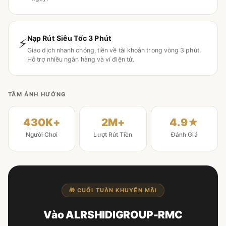
Nạp Rút Siêu Tốc 3 Phút
⚡
Giao dịch nhanh chóng, tiền về tài khoản trong vòng 3 phút.
Hỗ trợ nhiều ngân hàng và ví điện tử.
TẦM ẢNH HƯỞNG
430K+
2M+
4.9★
Người Chơi
Lượt Rút Tiền
Đánh Giá
🎁 CUỐI TUẦN KHUYẾN MÃI
Vào ALRSHIDIGROUP-RMC