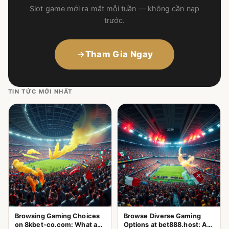
Slot game mới ra mắt mỗi tuần — không cần nạp
trước.
Tham Gia Ngay
TIN TỨC MỚI NHẤT
Browsing Gaming Choices
Browse Diverse Gaming
on 8kbet-co.com: What an
Options at bet888.host: A