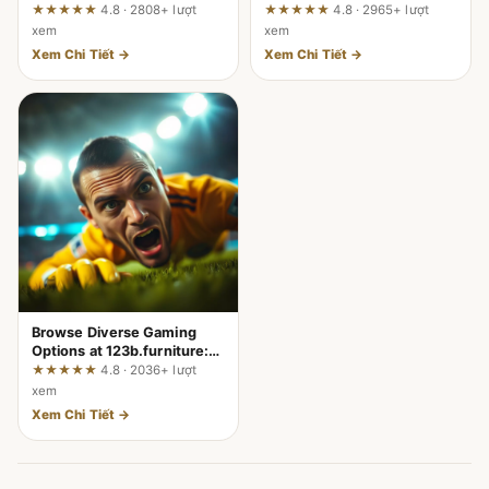
Independent Reviewer
Practical Review of the
★★★★★
4.8 · 2808+ lượt
★★★★★
4.8 · 2965+ lượt
Checks First
Entire User Path
xem
xem
Xem Chi Tiết →
Xem Chi Tiết →
Browse Diverse Gaming
Options at 123b.furniture:
What to Verify Before You
★★★★★
4.8 · 2036+ lượt
Play
xem
Xem Chi Tiết →