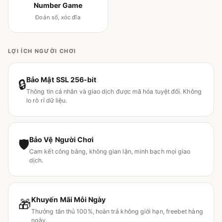
Number Game
Đoán số, xóc đĩa
LỢI ÍCH NGƯỜI CHƠI
Bảo Mật SSL 256-bit
🔒
Thông tin cá nhân và giao dịch được mã hóa tuyệt đối. Không
lo rò rỉ dữ liệu.
Bảo Vệ Người Chơi
🛡
Cam kết công bằng, không gian lận, minh bạch mọi giao
dịch.
Khuyến Mãi Mỗi Ngày
🎁
Thưởng tân thủ 100%, hoàn trả không giới hạn, freebet hàng
ngày.