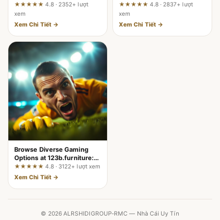
Independent Reviewer
Practical Review of the
★★★★★
4.8 · 2352+ lượt
★★★★★
4.8 · 2837+ lượt
Checks First
Entire User Path
xem
xem
Xem Chi Tiết →
Xem Chi Tiết →
Browse Diverse Gaming
Options at 123b.furniture:
What to Verify Before You
★★★★★
4.8 · 3122+ lượt xem
Play
Xem Chi Tiết →
© 2026 ALRSHIDIGROUP-RMC — Nhà Cái Uy Tín