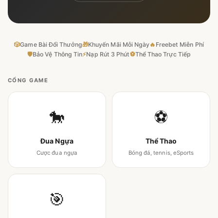
🎲
Game Bài Đổi Thưởng
🎁
Khuyến Mãi Mỗi Ngày
🔥
Freebet Miễn Phí
🛡
Bảo Vệ Thông Tin
⚡
Nạp Rút 3 Phút
⚽
Thể Thao Trực Tiếp
CỔNG GAME
🐎
⚽
Đua Ngựa
Thể Thao
Cược đua ngựa
Bóng đá, tennis, eSports
🎯