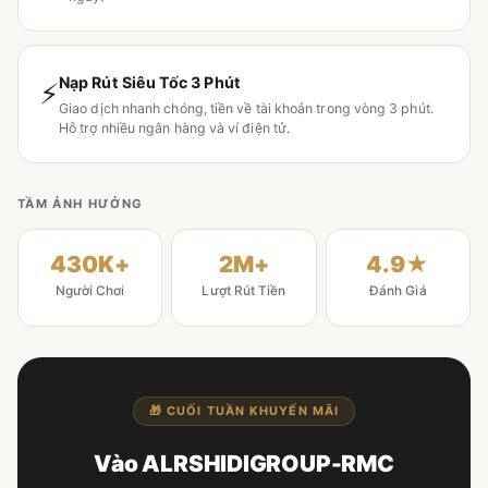
Nạp Rút Siêu Tốc 3 Phút
⚡
Giao dịch nhanh chóng, tiền về tài khoản trong vòng 3 phút.
Hỗ trợ nhiều ngân hàng và ví điện tử.
TẦM ẢNH HƯỞNG
430K+
2M+
4.9★
Người Chơi
Lượt Rút Tiền
Đánh Giá
🎁 CUỐI TUẦN KHUYẾN MÃI
Vào ALRSHIDIGROUP-RMC