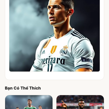
Bạn Có Thể Thích