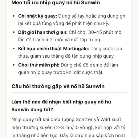
Mẹo tối ưu nhịp quay nổ hũ Sunwin
Ghi nhật ký quay:
Dùng sổ tay hoặc ứng dụng ghi
lại kết quả từng vòng để phát hiện chu kỳ.
Đặt giới hạn thời gian:
Chỉ chơi 30-45 phút mỗi
lần để tránh mệt mỏi và mất tập trung.
Kết hợp chiến thuật Martingale:
Tăng cược sau
thua, giảm sau thắng để tận dụng nhịp quay.
Chơi thử miễn phí:
Dùng chế độ demo để làm
quen nhịp quay trước khi đặt cược thật.
Câu hỏi thường gặp về nổ hũ Sunwin
Làm thế nào để nhận biết nhịp quay nổ hũ
Sunwin đang tốt?
Nhịp quay tốt khi biểu tượng Scatter và Wild xuất
hiện thường xuyên (2-3 lần/10 vòng), kết hợp với tỷ
lệ thắng nhỏ liên tục. Đây là dấu hiệu sắp kích hoạt