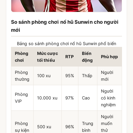
So sánh phòng chơi nổ hũ Sunwin cho người
mới
Bảng so sánh phòng chơi nổ hũ Sunwin phổ biến
Phòng
Mức cược
Biến
RTP
Phù hợp
chơi
tối thiểu
động
Phòng
Người
100 xu
95%
Thấp
thường
mới
Người
Phòng
10.000 xu
97%
Cao
có kinh
VIP
nghiệm
Người
Phòng
Trung
muốn
500 xu
96%
sự kiện
bình
thử