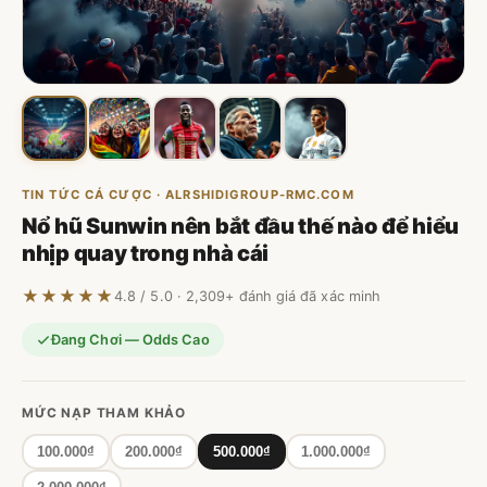
TIN TỨC CÁ CƯỢC · ALRSHIDIGROUP-RMC.COM
Nổ hũ Sunwin nên bắt đầu thế nào để hiểu
nhịp quay trong nhà cái
★★★★★
4.8 / 5.0 · 2,309+ đánh giá đã xác minh
Đang Chơi — Odds Cao
MỨC NẠP THAM KHẢO
100.000₫
200.000₫
500.000₫
1.000.000₫