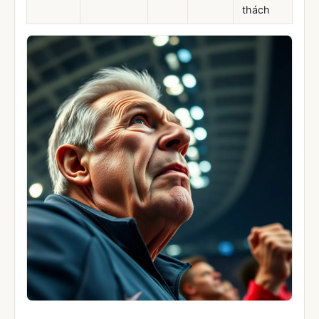
thách