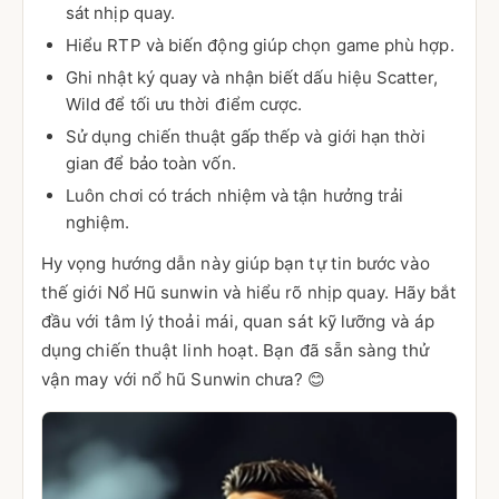
sát nhịp quay.
Hiểu RTP và biến động giúp chọn game phù hợp.
Ghi nhật ký quay và nhận biết dấu hiệu Scatter,
Wild để tối ưu thời điểm cược.
Sử dụng chiến thuật gấp thếp và giới hạn thời
gian để bảo toàn vốn.
Luôn chơi có trách nhiệm và tận hưởng trải
nghiệm.
Hy vọng hướng dẫn này giúp bạn tự tin bước vào
thế giới Nổ Hũ sunwin và hiểu rõ nhịp quay. Hãy bắt
đầu với tâm lý thoải mái, quan sát kỹ lưỡng và áp
dụng chiến thuật linh hoạt. Bạn đã sẵn sàng thử
vận may với nổ hũ Sunwin chưa? 😊