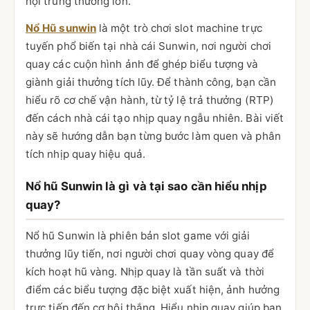
hội trúng thưởng lớn.
Nổ Hũ sunwin
là một trò chơi slot machine trực
tuyến phổ biến tại nhà cái Sunwin, nơi người chơi
quay các cuộn hình ảnh để ghép biểu tượng và
giành giải thưởng tích lũy. Để thành công, bạn cần
hiểu rõ cơ chế vận hành, từ tỷ lệ trả thưởng (RTP)
đến cách nhà cái tạo nhịp quay ngẫu nhiên. Bài viết
này sẽ hướng dẫn bạn từng bước làm quen và phân
tích nhịp quay hiệu quả.
Nổ hũ Sunwin là gì và tại sao cần hiểu nhịp
quay?
Nổ hũ Sunwin là phiên bản slot game với giải
thưởng lũy tiến, nơi người chơi quay vòng quay để
kích hoạt hũ vàng. Nhịp quay là tần suất và thời
điểm các biểu tượng đặc biệt xuất hiện, ảnh hưởng
trực tiếp đến cơ hội thắng. Hiểu nhịp quay giúp bạn