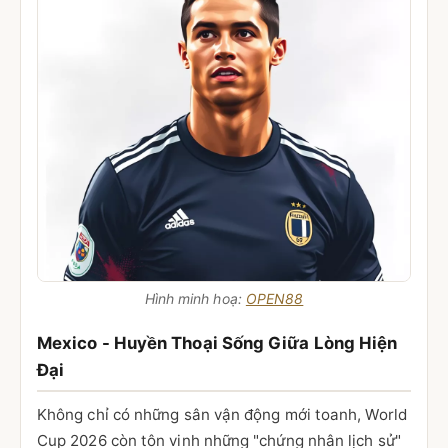
Hình minh hoạ:
OPEN88
Mexico - Huyền Thoại Sống Giữa Lòng Hiện
Đại
Không chỉ có những sân vận động mới toanh, World
Cup 2026 còn tôn vinh những "chứng nhân lịch sử"