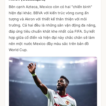
Bên cạnh Azteca, Mexico còn có hai "chiến binh"
hiện đại khác. BBVA với kiến trúc vòng cung ấn
tượng và Akron với thiết kế thân thiện với môi
trường. Cả hai đều là những sân vận động đa năng,
đáp ứng tiêu chuẩn khắt khe nhất của FIFA. Sự kết
hợp giữa cổ điển và hiện đại này chắc chắn sẽ làm
nên một nước Mexico đầy màu sắc trên bản đồ
World Cup.