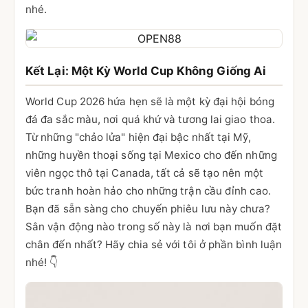
nhé.
Kết Lại: Một Kỳ World Cup Không Giống Ai
World Cup 2026 hứa hẹn sẽ là một kỳ đại hội bóng
đá đa sắc màu, nơi quá khứ và tương lai giao thoa.
Từ những "chảo lửa" hiện đại bậc nhất tại Mỹ,
những huyền thoại sống tại Mexico cho đến những
viên ngọc thô tại Canada, tất cả sẽ tạo nên một
bức tranh hoàn hảo cho những trận cầu đỉnh cao.
Bạn đã sẵn sàng cho chuyến phiêu lưu này chưa?
Sân vận động nào trong số này là nơi bạn muốn đặt
chân đến nhất? Hãy chia sẻ với tôi ở phần bình luận
nhé! 👇