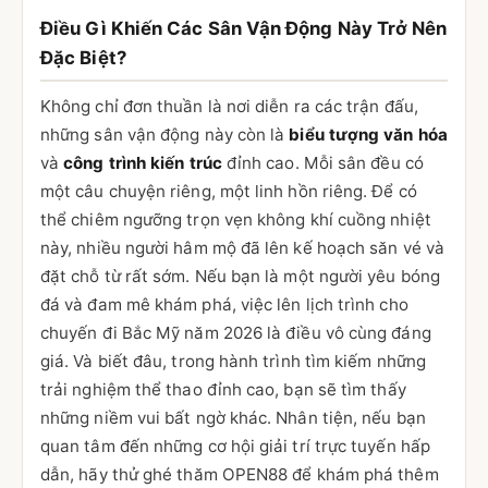
Điều Gì Khiến Các Sân Vận Động Này Trở Nên
Đặc Biệt?
Không chỉ đơn thuần là nơi diễn ra các trận đấu,
những sân vận động này còn là
biểu tượng văn hóa
và
công trình kiến trúc
đỉnh cao. Mỗi sân đều có
một câu chuyện riêng, một linh hồn riêng. Để có
thể chiêm ngưỡng trọn vẹn không khí cuồng nhiệt
này, nhiều người hâm mộ đã lên kế hoạch săn vé và
đặt chỗ từ rất sớm. Nếu bạn là một người yêu bóng
đá và đam mê khám phá, việc lên lịch trình cho
chuyến đi Bắc Mỹ năm 2026 là điều vô cùng đáng
giá. Và biết đâu, trong hành trình tìm kiếm những
trải nghiệm thể thao đỉnh cao, bạn sẽ tìm thấy
những niềm vui bất ngờ khác. Nhân tiện, nếu bạn
quan tâm đến những cơ hội giải trí trực tuyến hấp
dẫn, hãy thử ghé thăm OPEN88 để khám phá thêm