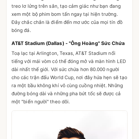
treo lơ lửng trên sân, tạo cảm giác như bạn đang
xem một bộ phim bom tấn ngay tại hiện trường.
Đây chắc chắn là điểm đến mơ ước của mọi tín đồ
bóng đá.
AT&T Stadium (Dallas) - "Ông Hoàng" Sức Chứa
Toạ lạc tại Arlington, Texas, AT&T Stadium nổi
tiếng với mái vòm có thể đóng mở và màn hình LED
dài nhất thế giới. Với sức chứa hơn 80.000 người
cho các trận đấu World Cup, nơi đây hứa hẹn sẽ tạo
ra một bầu không khí vô cùng cuồng nhiệt. Những
đường bóng dài và những pha bứt tốc sẽ được cả
một "biển người" theo dõi.