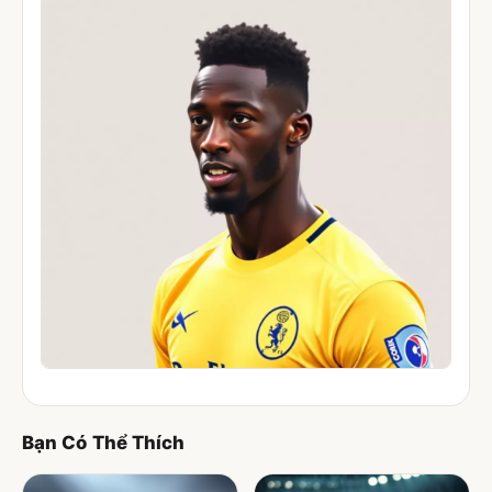
Bạn Có Thể Thích