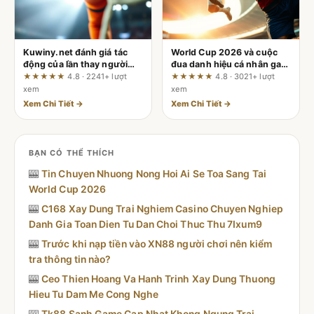
Kuwiny.net đánh giá tác
World Cup 2026 và cuộc
động của lần thay người
đua danh hiệu cá nhân gay
đầu tiên đến cấu trúc bán
cấn: Ai sẽ là ngôi sao sáng
★★★★★
4.8 · 2241+ lượt
★★★★★
4.8 · 3021+ lượt
kết World Cup 2026
nhất?
xem
xem
Xem Chi Tiết →
Xem Chi Tiết →
BẠN CÓ THỂ THÍCH
🎰
Tin Chuyen Nhuong Nong Hoi Ai Se Toa Sang Tai
World Cup 2026
🎰
C168 Xay Dung Trai Nghiem Casino Chuyen Nghiep
Danh Gia Toan Dien Tu Dan Choi Thuc Thu 7Ixum9
🎰
Trước khi nạp tiền vào XN88 người chơi nên kiểm
tra thông tin nào?
🎰
Ceo Thien Hoang Va Hanh Trinh Xay Dung Thuong
Hieu Tu Dam Me Cong Nghe