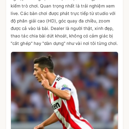
kiếm trò chơi. Quan trọng nhất là trải nghiệm xem
live. Các bàn chơi được phát trực tiếp từ studio với
độ phân giải cao (HD), góc quay đa chiều, zoom
được cả vào lá bài. Dealer là người thật, xinh đẹp,
thao tác chia bài dứt khoát, không có cảm giác bị
"cắt ghép" hay "dàn dựng" như vài nơi tôi từng chơi.