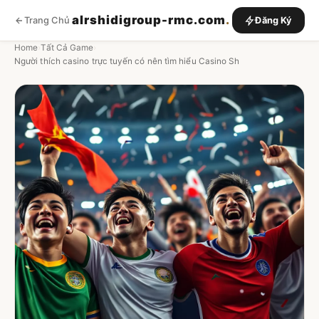
alrshidigroup-rmc.com
.
Trang Chủ
Đăng Ký
Home
›
Tất Cả Game
›
Người thích casino trực tuyến có nên tìm hiểu Casino Sh