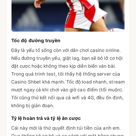
Tốc độ đường truyền
Đây là yếu tố sống còn với dân chơi casino online.
Nếu đường truyền yếu, giật lag, bạn sẽ bỏ lỡ cơ hội
đặt cược hoặc không theo kịp diễn biến ván bài.
Trong quá trình test, tôi thấy hệ thống server của
Casino Shbet khá mạnh. Tốc độ load nhanh, stream
mượt ngay cả khi chơi vào giờ cao điểm (tối muộn).
Tôi cũng thử kết nối qua cả wifi và 4G, đều ổn định,
không bị gián đoạn.
Tỷ lệ hoàn trả và tỷ lệ ăn cược
Cái này mới là thứ quyết định túi tiền của anh em.
Qua thống kê sơ bộ và so sánh với mặt bằng chung