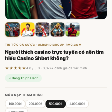
TIN TỨC CÁ CƯỢC · ALRSHIDIGROUP-RMC.COM
Người thích casino trực tuyến có nên tìm
hiểu Casino Shbet không?
★★★★★
4.8 / 5.0 · 3,377+ đánh giá đã xác minh
Đang Thịnh Hành
MỨC NẠP THAM KHẢO
100.000₫
200.000₫
500.000₫
1.000.000₫