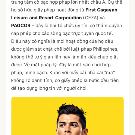
trung tâm cờ bạc hợp pháp lớn nhất châu Á. Cụ thể,
họ sở hữu giấy phép hoạt động từ
First Cagayan
Leisure and Resort Corporation
(CEZA) và
PAGCOR
– đây là hai tổ chức uy tín, có thẩm quyền
cấp phép cho các sòng bạc trực tuyến quốc tế.
Điều này có nghĩa là mọi hoạt động của họ đều
được giám sát chặt chẽ bởi luật pháp Philippines,
không thể tự ý gian lận hay làm ăn kiểu chụp giật
được. Về mặt pháp lý, đây là một sân chơi hợp
pháp, minh bạch. Khác với mấy cái nhà cái "ma"
không rõ danh tính, có giấy phép là bước đầu tiên
để tạo dựng lòng tin với người chơi.