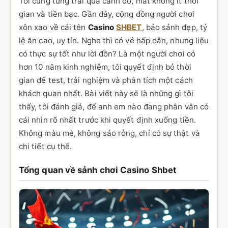
Tôi cũng từng trải qua cảnh đó, mất không ít thời
gian và tiền bạc. Gần đây, cộng đồng người chơi
xôn xao về cái tên
Casino
SHBET
, bảo sảnh đẹp, tỷ
lệ ăn cao, uy tín. Nghe thì có vẻ hấp dẫn, nhưng liệu
có thực sự tốt như lời đồn? Là một người chơi có
hơn 10 năm kinh nghiệm, tôi quyết định bỏ thời
gian để test, trải nghiệm và phân tích một cách
khách quan nhất. Bài viết này sẽ là những gì tôi
thấy, tôi đánh giá, để anh em nào đang phân vân có
cái nhìn rõ nhất trước khi quyết định xuống tiền.
Không màu mè, không sáo rỗng, chỉ có sự thật và
chi tiết cụ thể.
Tổng quan về sảnh chơi Casino Shbet