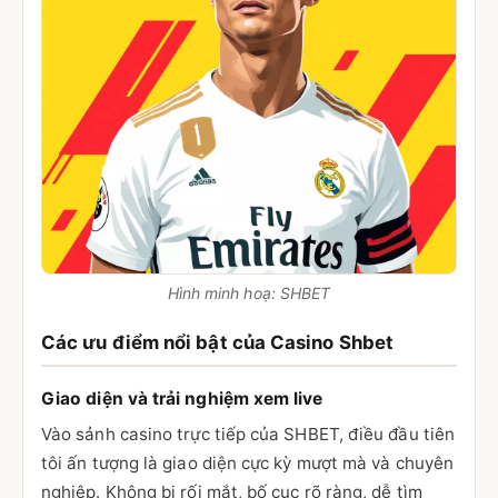
Hình minh hoạ: SHBET
Các ưu điểm nổi bật của Casino Shbet
Giao diện và trải nghiệm xem live
Vào sảnh casino trực tiếp của SHBET, điều đầu tiên
tôi ấn tượng là giao diện cực kỳ mượt mà và chuyên
nghiệp. Không bị rối mắt, bố cục rõ ràng, dễ tìm