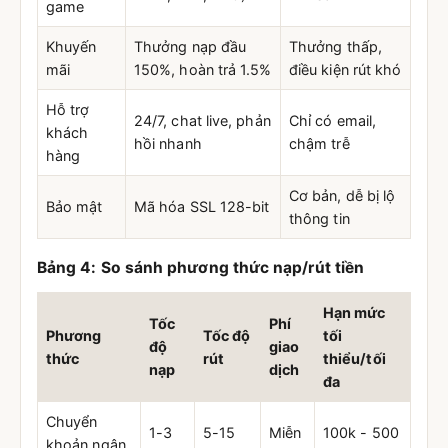
game
Khuyến
Thưởng nạp đầu
Thưởng thấp,
mãi
150%, hoàn trả 1.5%
điều kiện rút khó
Hỗ trợ
24/7, chat live, phản
Chỉ có email,
khách
hồi nhanh
chậm trễ
hàng
Cơ bản, dễ bị lộ
Bảo mật
Mã hóa SSL 128-bit
thông tin
Bảng 4: So sánh phương thức nạp/rút tiền
Hạn mức
Tốc
Phí
Phương
Tốc độ
tối
độ
giao
thức
rút
thiểu/tối
nạp
dịch
đa
Chuyển
1-3
5-15
Miễn
100k - 500
khoản ngân