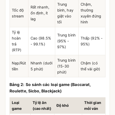
Trung
Chậm,
Rất nhanh,
Tốc độ
bình, hay
thường
ổn định, ít
stream
giật vào
xuyên đứng
lag
tối
hình
Tỷ lệ
Trung bình
hoàn
Cao (98.5%
Thấp (92% -
(95% -
trả
- 99.1%)
95%)
97%)
(RTP)
Trung bình
Nạp/Rút
Nhanh (dưới
Chậm (có
(15-30
tiền
5 phút)
thể vài giờ)
phút)
Bảng 2: So sánh các loại game (Baccarat,
Roulette, Sicbo, Blackjack)
Loại
Tỷ lệ ăn
Thời gian
Độ khó
game
(cao nhất)
mỗi ván