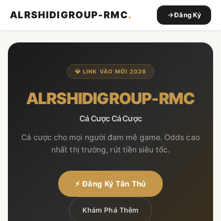
ALRSHIDIGROUP-RMC
.
Đăng Ký
💎 LINK VÀO MỚI 2026
ALRSHIDIGROUP-RMC
Cá Cược Cá Cược
Cá cược cho mọi người đam mê game. Odds cao
nhất thị trường, rút tiền siêu tốc.
⚡ Đăng Ký Tân Thủ
Khám Phá Thêm