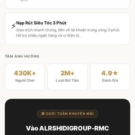
Nạp Rút Siêu Tốc 3 Phút
⚡
Giao dịch nhanh chóng, tiền về tài khoản trong vòng 3 phút.
Hỗ trợ nhiều ngân hàng và ví điện tử.
TẦM ẢNH HƯỞNG
430K+
2M+
4.9★
Người Chơi
Lượt Rút Tiền
Đánh Giá
🎁 CUỐI TUẦN KHUYẾN MÃI
Vào ALRSHIDIGROUP-RMC