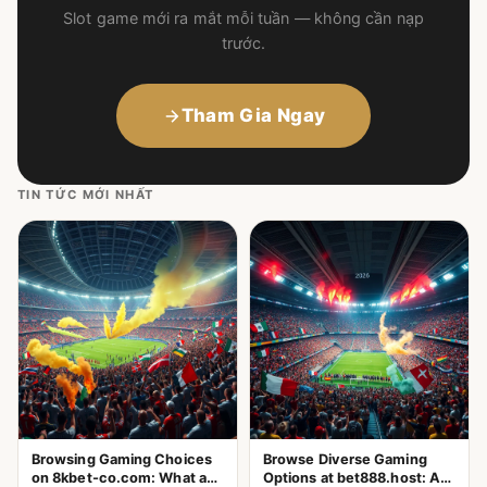
Slot game mới ra mắt mỗi tuần — không cần nạp
trước.
Tham Gia Ngay
TIN TỨC MỚI NHẤT
Browsing Gaming Choices
Browse Diverse Gaming
on 8kbet-co.com: What an
Options at bet888.host: A