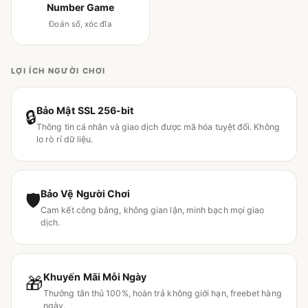
Number Game
Đoán số, xóc đĩa
LỢI ÍCH NGƯỜI CHƠI
Bảo Mật SSL 256-bit
🔒
Thông tin cá nhân và giao dịch được mã hóa tuyệt đối. Không
lo rò rỉ dữ liệu.
Bảo Vệ Người Chơi
🛡
Cam kết công bằng, không gian lận, minh bạch mọi giao
dịch.
Khuyến Mãi Mỗi Ngày
🎁
Thưởng tân thủ 100%, hoàn trả không giới hạn, freebet hàng
ngày.