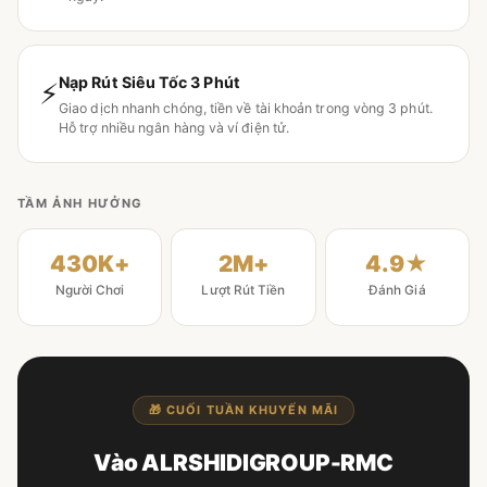
Nạp Rút Siêu Tốc 3 Phút
⚡
Giao dịch nhanh chóng, tiền về tài khoản trong vòng 3 phút.
Hỗ trợ nhiều ngân hàng và ví điện tử.
TẦM ẢNH HƯỞNG
430K+
2M+
4.9★
Người Chơi
Lượt Rút Tiền
Đánh Giá
🎁 CUỐI TUẦN KHUYẾN MÃI
Vào ALRSHIDIGROUP-RMC