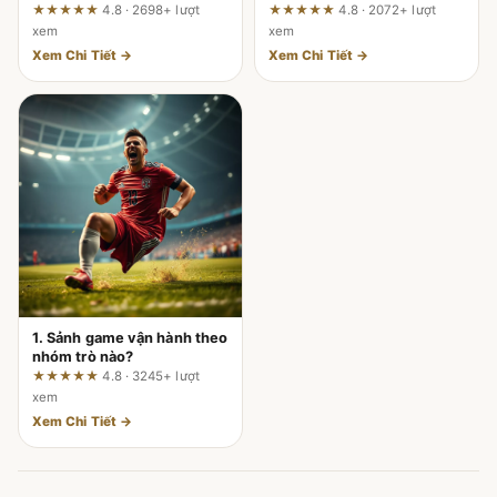
Những gì cần xác minh
co.com: Luật chơi, xác suất
★★★★★
4.8 · 2698+ lượt
★★★★★
4.8 · 2072+ lượt
trước khi tin vào lời quảng
và mức biến động
xem
xem
cáo
Xem Chi Tiết →
Xem Chi Tiết →
1. Sảnh game vận hành theo
nhóm trò nào?
★★★★★
4.8 · 3245+ lượt
xem
Xem Chi Tiết →