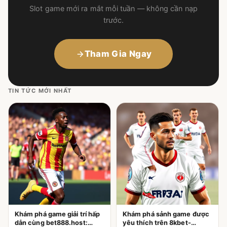
Slot game mới ra mắt mỗi tuần — không cần nạp
trước.
Tham Gia Ngay
TIN TỨC MỚI NHẤT
Khám phá game giải trí hấp
Khám phá sảnh game được
dẫn cùng bet888.host:
yêu thích trên 8kbet-