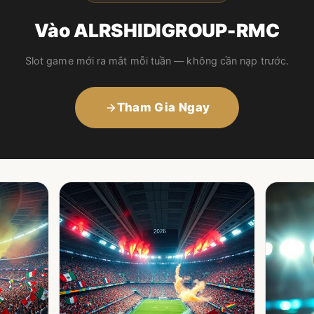
Vào ALRSHIDIGROUP-RMC
Slot game mới ra mắt mỗi tuần — không cần nạp trước.
Tham Gia Ngay