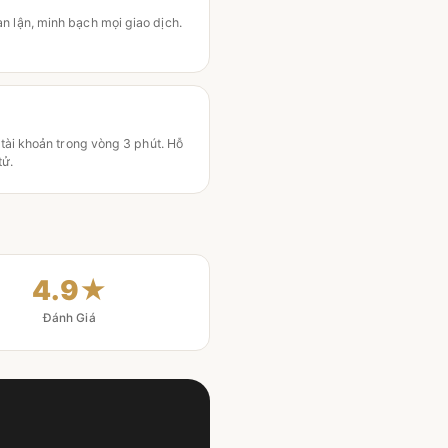
n lận, minh bạch mọi giao dịch.
 tài khoản trong vòng 3 phút. Hỗ
tử.
4.9★
Đánh Giá