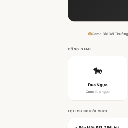
🎲
Game Bài Đổi Thưởn
CỔNG GAME
🐎
Đua Ngựa
Cược đua ngựa
LỢI ÍCH NGƯỜI CHƠI
Bảo Mật SSL 256-bit