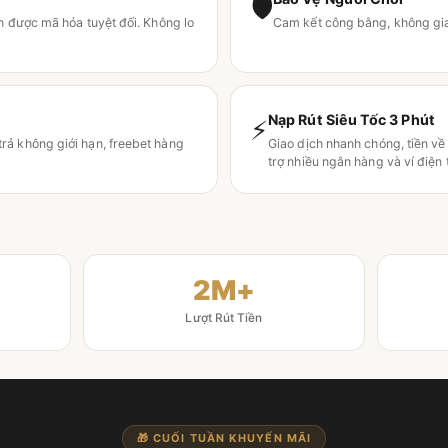
🛡
h được mã hóa tuyệt đối. Không lo
Cam kết công bằng, không gia
Nạp Rút Siêu Tốc 3 Phút
⚡
rả không giới hạn, freebet hàng
Giao dịch nhanh chóng, tiền về
trợ nhiều ngân hàng và ví điện 
2M+
Lượt Rút Tiền
🎁 CUỐI TUẦN KHUYẾN MÃI