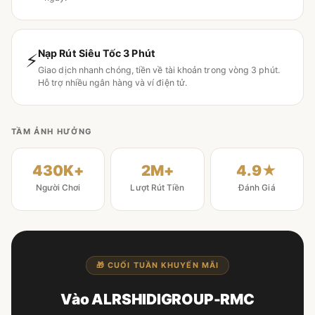
Nạp Rút Siêu Tốc 3 Phút
⚡
Giao dịch nhanh chóng, tiền về tài khoản trong vòng 3 phút.
Hỗ trợ nhiều ngân hàng và ví điện tử.
TẦM ẢNH HƯỞNG
430K+
2M+
4.9★
Người Chơi
Lượt Rút Tiền
Đánh Giá
🎁 CUỐI TUẦN KHUYẾN MÃI
Vào ALRSHIDIGROUP-RMC