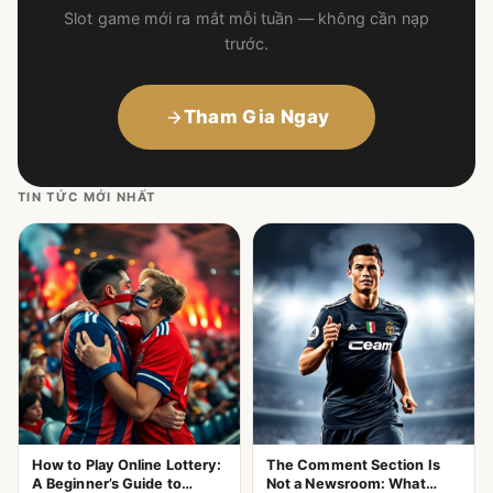
Slot game mới ra mắt mỗi tuần — không cần nạp
trước.
Tham Gia Ngay
TIN TỨC MỚI NHẤT
How to Play Online Lottery:
The Comment Section Is
A Beginner’s Guide to
Not a Newsroom: What