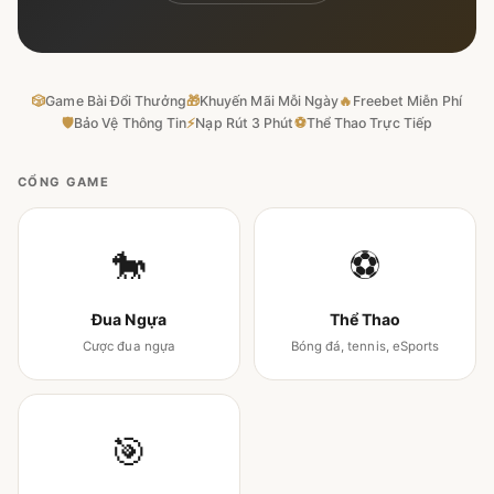
🎲
Game Bài Đổi Thưởng
🎁
Khuyến Mãi Mỗi Ngày
🔥
Freebet Miễn Phí
🛡
Bảo Vệ Thông Tin
⚡
Nạp Rút 3 Phút
⚽
Thể Thao Trực Tiếp
CỔNG GAME
🐎
⚽
Đua Ngựa
Thể Thao
Cược đua ngựa
Bóng đá, tennis, eSports
🎯