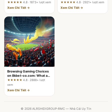
Sports Media Gets Wrong
Look at Table Game
★★★★★
4.8 · 1873+ lượt xem
★★★★★
4.8 · 2921+ lượt xem
Selection
Xem Chi Tiết →
Xem Chi Tiết →
Browsing Gaming Choices
on 8kbet-co.com: What an
Independent Reviewer
★★★★★
4.8 · 2888+ lượt
Checks First
xem
Xem Chi Tiết →
© 2026 ALRSHIDIGROUP-RMC — Nhà Cái Uy Tín