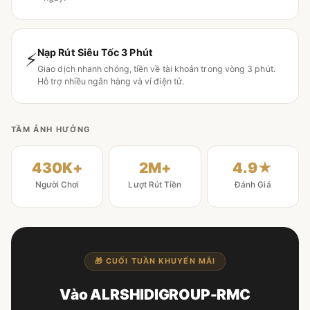
Nạp Rút Siêu Tốc 3 Phút
⚡
Giao dịch nhanh chóng, tiền về tài khoản trong vòng 3 phút.
Hỗ trợ nhiều ngân hàng và ví điện tử.
TẦM ẢNH HƯỞNG
430K+
2M+
4.9★
Người Chơi
Lượt Rút Tiền
Đánh Giá
🎁 CUỐI TUẦN KHUYẾN MÃI
Vào ALRSHIDIGROUP-RMC