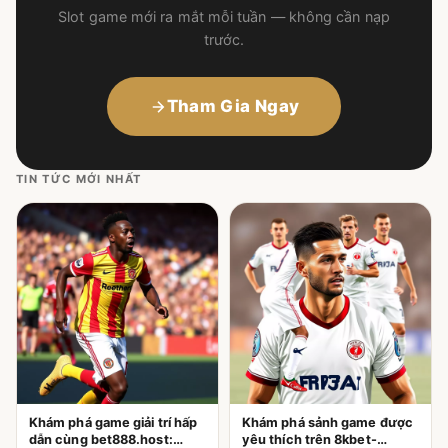
Slot game mới ra mắt mỗi tuần — không cần nạp
trước.
Tham Gia Ngay
TIN TỨC MỚI NHẤT
Khám phá game giải trí hấp
Khám phá sảnh game được
dẫn cùng bet888.host:
yêu thích trên 8kbet-