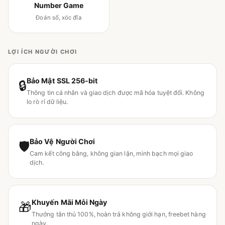
Number Game
Đoán số, xóc đĩa
LỢI ÍCH NGƯỜI CHƠI
Bảo Mật SSL 256-bit
🔒
Thông tin cá nhân và giao dịch được mã hóa tuyệt đối. Không
lo rò rỉ dữ liệu.
Bảo Vệ Người Chơi
🛡
Cam kết công bằng, không gian lận, minh bạch mọi giao
dịch.
Khuyến Mãi Mỗi Ngày
🎁
Thưởng tân thủ 100%, hoàn trả không giới hạn, freebet hàng
ngày.