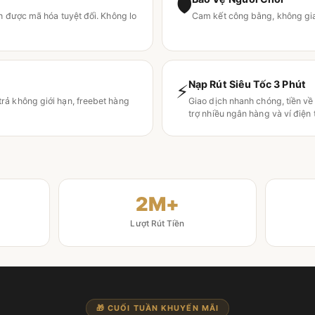
🛡
h được mã hóa tuyệt đối. Không lo
Cam kết công bằng, không gia
Nạp Rút Siêu Tốc 3 Phút
⚡
rả không giới hạn, freebet hàng
Giao dịch nhanh chóng, tiền về
trợ nhiều ngân hàng và ví điện 
2M+
Lượt Rút Tiền
🎁 CUỐI TUẦN KHUYẾN MÃI