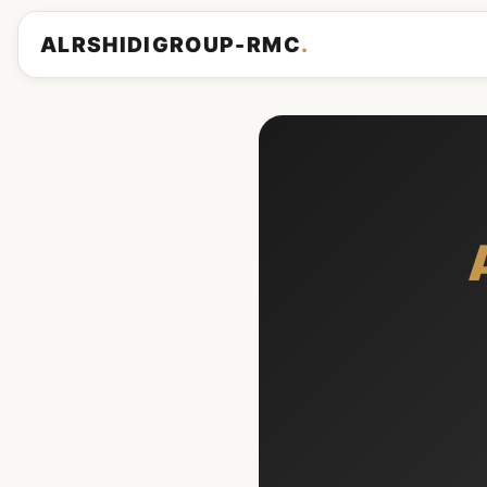
ALRSHIDIGROUP-RMC
.