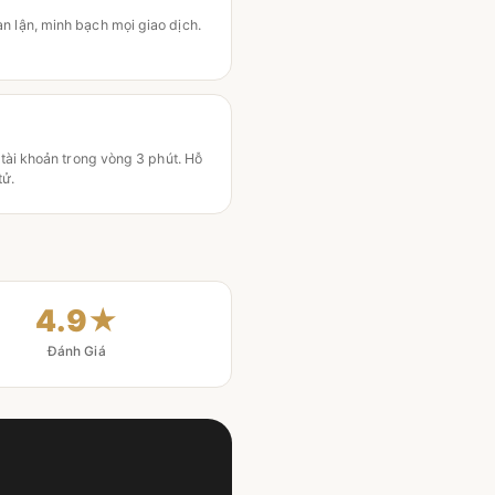
n lận, minh bạch mọi giao dịch.
 tài khoản trong vòng 3 phút. Hỗ
tử.
4.9★
Đánh Giá