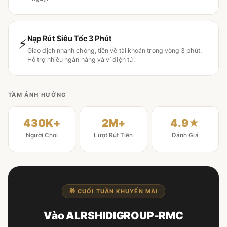
Nạp Rút Siêu Tốc 3 Phút
⚡
Giao dịch nhanh chóng, tiền về tài khoản trong vòng 3 phút.
Hỗ trợ nhiều ngân hàng và ví điện tử.
TẦM ẢNH HƯỞNG
430K+
2M+
4.9★
Người Chơi
Lượt Rút Tiền
Đánh Giá
🎁 CUỐI TUẦN KHUYẾN MÃI
Vào ALRSHIDIGROUP-RMC