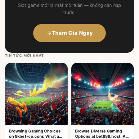
Slot game mới ra mắt mỗi tuần — không cần nạp
trước.
Tham Gia Ngay
TIN TỨC MỚI NHẤT
Browsing Gaming Choices
Browse Diverse Gaming
on 8kbet-co.com: What an
Options at bet888.host: A