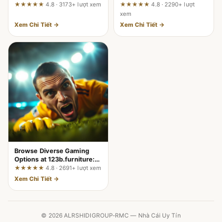
Independent Reviewer
Practical Review of the
★★★★★
4.8 · 3173+ lượt xem
★★★★★
4.8 · 2290+ lượt
Checks First
Entire User Path
xem
Xem Chi Tiết →
Xem Chi Tiết →
Browse Diverse Gaming
Options at 123b.furniture:
What to Verify Before You
★★★★★
4.8 · 2691+ lượt xem
Play
Xem Chi Tiết →
© 2026 ALRSHIDIGROUP-RMC — Nhà Cái Uy Tín