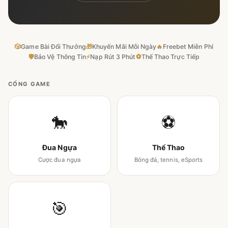
🎲
Game Bài Đổi Thưởng
🎁
Khuyến Mãi Mỗi Ngày
🔥
Freebet Miễn Phí
🛡
Bảo Vệ Thông Tin
⚡
Nạp Rút 3 Phút
⚽
Thể Thao Trực Tiếp
CỔNG GAME
🐎
⚽
Đua Ngựa
Thể Thao
Cược đua ngựa
Bóng đá, tennis, eSports
🎯