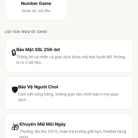
Number Game
Đoán số, xóc đĩa
LỢI ÍCH NGƯỜI CHƠI
Bảo Mật SSL 256-bit
🔒
Thông tin cá nhân và giao dịch được mã hóa tuyệt đối. Không
lo rò rỉ dữ liệu.
Bảo Vệ Người Chơi
🛡
Cam kết công bằng, không gian lận, minh bạch mọi giao
dịch.
Khuyến Mãi Mỗi Ngày
🎁
Thưởng tân thủ 100%, hoàn trả không giới hạn, freebet hàng
ngày.