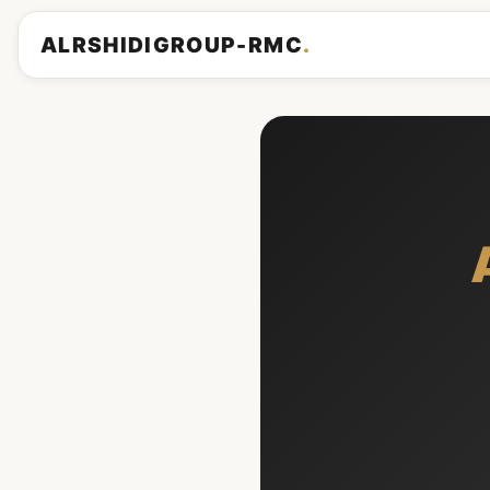
ALRSHIDIGROUP-RMC
.