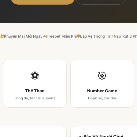
g
🎁
Khuyến Mãi Mỗi Ngày
🔥
Freebet Miễn Phí
🛡
Bảo Vệ Thông Tin
⚡
Nạp Rút 3 P
⚽
🎯
Thể Thao
Number Game
Bóng đá, tennis, eSports
Đoán số, xóc đĩa
Bảo Vệ Người Chơi