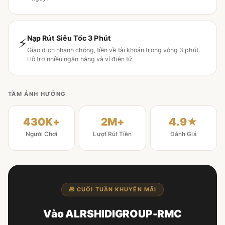
Nạp Rút Siêu Tốc 3 Phút
⚡
Giao dịch nhanh chóng, tiền về tài khoản trong vòng 3 phút.
Hỗ trợ nhiều ngân hàng và ví điện tử.
TẦM ẢNH HƯỞNG
430K+
2M+
4.9★
Người Chơi
Lượt Rút Tiền
Đánh Giá
🎁 CUỐI TUẦN KHUYẾN MÃI
Vào ALRSHIDIGROUP-RMC