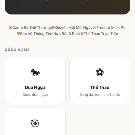
🎲
Game Bài Đổi Thưởng
🎁
Khuyến Mãi Mỗi Ngày
🔥
Freebet Miễn Phí
🛡
Bảo Vệ Thông Tin
⚡
Nạp Rút 3 Phút
⚽
Thể Thao Trực Tiếp
CỔNG GAME
🐎
⚽
Đua Ngựa
Thể Thao
Cược đua ngựa
Bóng đá, tennis, eSports
🎯