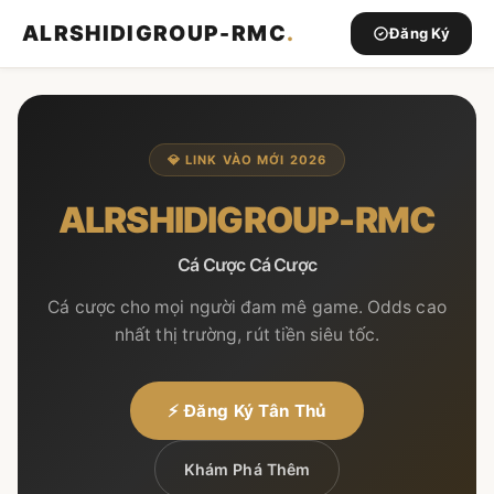
ALRSHIDIGROUP-RMC
.
Đăng Ký
💎 LINK VÀO MỚI 2026
ALRSHIDIGROUP-RMC
Cá Cược Cá Cược
Cá cược cho mọi người đam mê game. Odds cao
nhất thị trường, rút tiền siêu tốc.
⚡ Đăng Ký Tân Thủ
Khám Phá Thêm