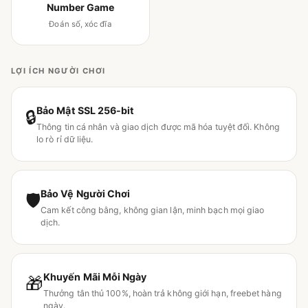
Number Game
Đoán số, xóc đĩa
LỢI ÍCH NGƯỜI CHƠI
Bảo Mật SSL 256-bit
🔒
Thông tin cá nhân và giao dịch được mã hóa tuyệt đối. Không
lo rò rỉ dữ liệu.
Bảo Vệ Người Chơi
🛡
Cam kết công bằng, không gian lận, minh bạch mọi giao
dịch.
Khuyến Mãi Mỗi Ngày
🎁
Thưởng tân thủ 100%, hoàn trả không giới hạn, freebet hàng
ngày.