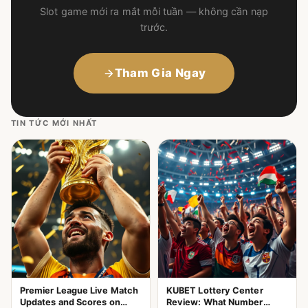
Slot game mới ra mắt mỗi tuần — không cần nạp
trước.
Tham Gia Ngay
TIN TỨC MỚI NHẤT
Premier League Live Match
KUBET Lottery Center
Updates and Scores on
Review: What Number