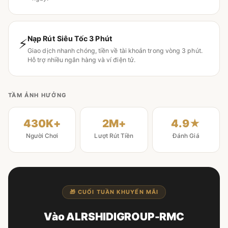
Nạp Rút Siêu Tốc 3 Phút
⚡
Giao dịch nhanh chóng, tiền về tài khoản trong vòng 3 phút.
Hỗ trợ nhiều ngân hàng và ví điện tử.
TẦM ẢNH HƯỞNG
430K+
2M+
4.9★
Người Chơi
Lượt Rút Tiền
Đánh Giá
🎁 CUỐI TUẦN KHUYẾN MÃI
Vào ALRSHIDIGROUP-RMC