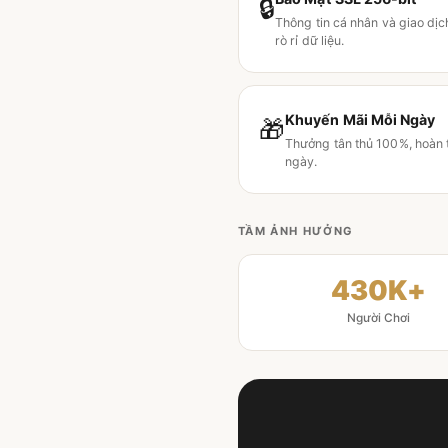
🔒
Thông tin cá nhân và giao dịc
rò rỉ dữ liệu.
Khuyến Mãi Mỗi Ngày
🎁
Thưởng tân thủ 100%, hoàn t
ngày.
TẦM ẢNH HƯỞNG
430K+
Người Chơi