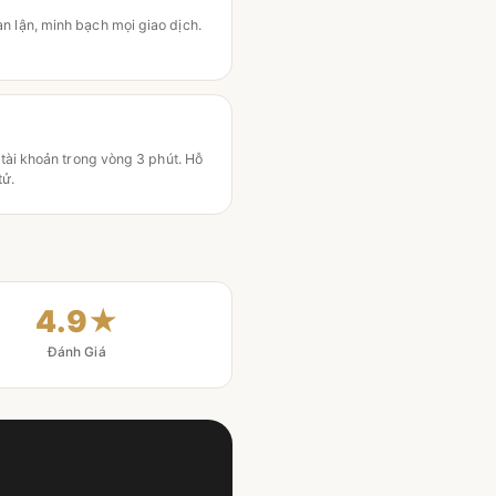
n lận, minh bạch mọi giao dịch.
 tài khoản trong vòng 3 phút. Hỗ
tử.
4.9★
Đánh Giá