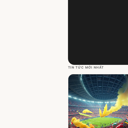
TIN TỨC MỚI NHẤT