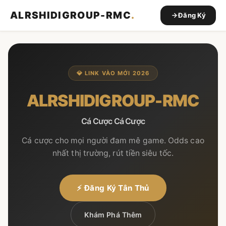
ALRSHIDIGROUP-RMC
.
Đăng Ký
💎 LINK VÀO MỚI 2026
ALRSHIDIGROUP-RMC
Cá Cược Cá Cược
Cá cược cho mọi người đam mê game. Odds cao
nhất thị trường, rút tiền siêu tốc.
⚡ Đăng Ký Tân Thủ
Khám Phá Thêm