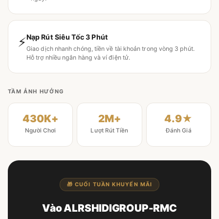
Nạp Rút Siêu Tốc 3 Phút
⚡
Giao dịch nhanh chóng, tiền về tài khoản trong vòng 3 phút.
Hỗ trợ nhiều ngân hàng và ví điện tử.
TẦM ẢNH HƯỞNG
430K+
2M+
4.9★
Người Chơi
Lượt Rút Tiền
Đánh Giá
🎁 CUỐI TUẦN KHUYẾN MÃI
Vào ALRSHIDIGROUP-RMC