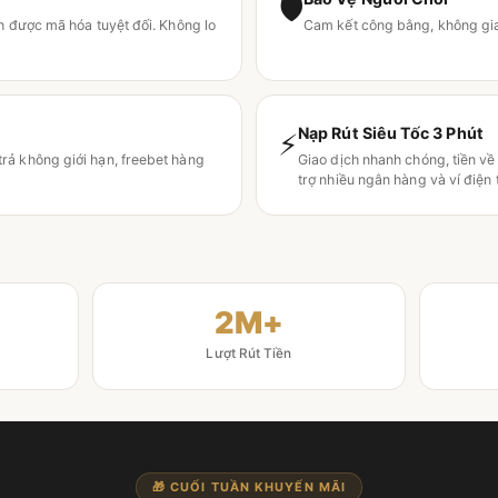
🛡
h được mã hóa tuyệt đối. Không lo
Cam kết công bằng, không gia
Nạp Rút Siêu Tốc 3 Phút
⚡
rả không giới hạn, freebet hàng
Giao dịch nhanh chóng, tiền về
trợ nhiều ngân hàng và ví điện 
2M+
Lượt Rút Tiền
🎁 CUỐI TUẦN KHUYẾN MÃI