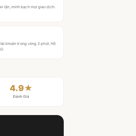
n lận, minh bạch mọi giao dịch.
 tài khoản trong vòng 3 phút. Hỗ
tử.
4.9★
Đánh Giá