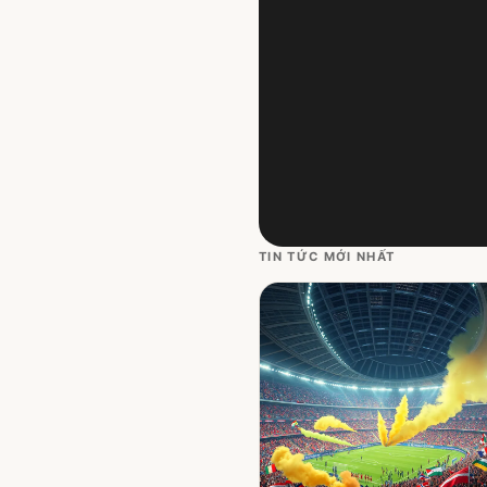
TIN TỨC MỚI NHẤT