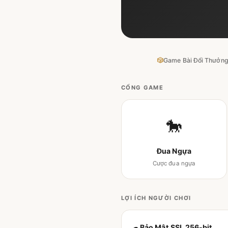
🎲
Game Bài Đổi Thưởn
CỔNG GAME
🐎
Đua Ngựa
Cược đua ngựa
LỢI ÍCH NGƯỜI CHƠI
Bảo Mật SSL 256-bit