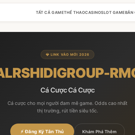
TẤT CẢ GAME
THỂ THAO
CASINO
SLOT GAME
BẮN
💎 LINK VÀO MỚI 2026
ALRSHIDIGROUP-RM
Cá Cược Cá Cược
Cá cược cho mọi người đam mê game. Odds cao nhất
thị trường, rút tiền siêu tốc.
⚡ Đăng Ký Tân Thủ
Khám Phá Thêm