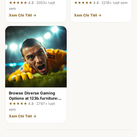
Independent Reviewer
Practical Review of the
★★★★★
4.8 · 2053+ lượt
★★★★★
4.8 · 2216+ lượt xem
Checks First
Entire User Path
xem
Xem Chi Tiết →
Xem Chi Tiết →
Browse Diverse Gaming
Options at 123b.furniture:
What to Verify Before You
★★★★★
4.8 · 2797+ lượt
Play
xem
Xem Chi Tiết →