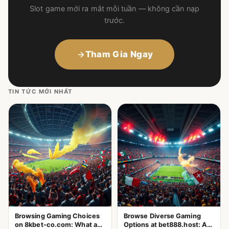
Slot game mới ra mắt mỗi tuần — không cần nạp
trước.
Tham Gia Ngay
TIN TỨC MỚI NHẤT
Browsing Gaming Choices
Browse Diverse Gaming
on 8kbet-co.com: What an
Options at bet888.host: A