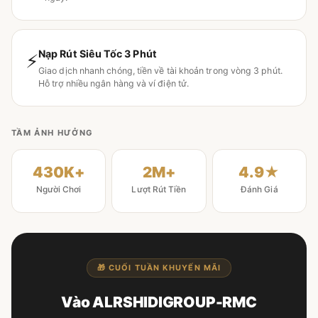
Nạp Rút Siêu Tốc 3 Phút
⚡
Giao dịch nhanh chóng, tiền về tài khoản trong vòng 3 phút.
Hỗ trợ nhiều ngân hàng và ví điện tử.
TẦM ẢNH HƯỞNG
430K+
2M+
4.9★
Người Chơi
Lượt Rút Tiền
Đánh Giá
🎁 CUỐI TUẦN KHUYẾN MÃI
Vào ALRSHIDIGROUP-RMC