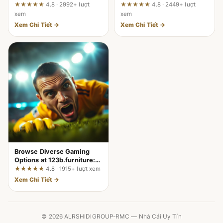
Independent Reviewer
Practical Review of the
★★★★★
4.8 · 2992+ lượt
★★★★★
4.8 · 2449+ lượt
Checks First
Entire User Path
xem
xem
Xem Chi Tiết →
Xem Chi Tiết →
Browse Diverse Gaming
Options at 123b.furniture:
What to Verify Before You
★★★★★
4.8 · 1915+ lượt xem
Play
Xem Chi Tiết →
© 2026 ALRSHIDIGROUP-RMC — Nhà Cái Uy Tín