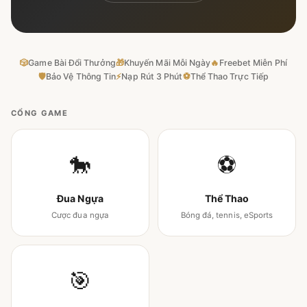
🎲
Game Bài Đổi Thưởng
🎁
Khuyến Mãi Mỗi Ngày
🔥
Freebet Miễn Phí
🛡
Bảo Vệ Thông Tin
⚡
Nạp Rút 3 Phút
⚽
Thể Thao Trực Tiếp
CỔNG GAME
🐎
⚽
Đua Ngựa
Thể Thao
Cược đua ngựa
Bóng đá, tennis, eSports
🎯