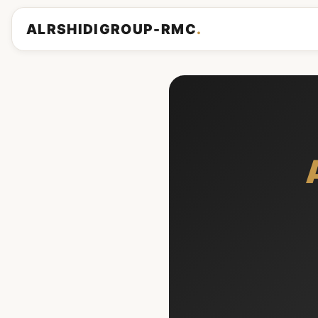
ALRSHIDIGROUP-RMC
.