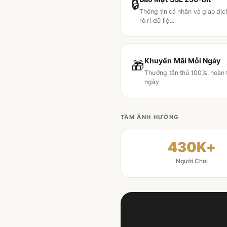
🔒
Thông tin cá nhân và giao dịc
rò rỉ dữ liệu.
Khuyến Mãi Mỗi Ngày
🎁
Thưởng tân thủ 100%, hoàn t
ngày.
TẦM ẢNH HƯỞNG
430K+
Người Chơi