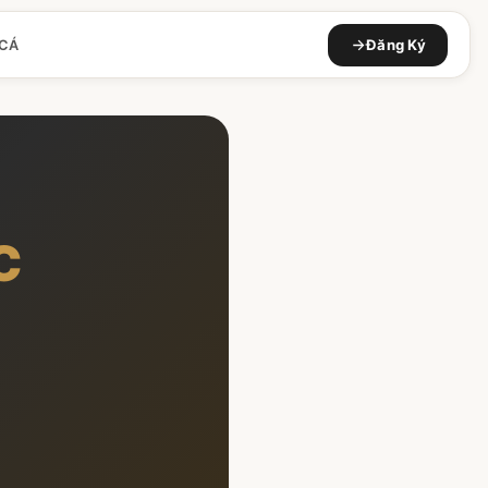
Đăng Ký
 CÁ
C