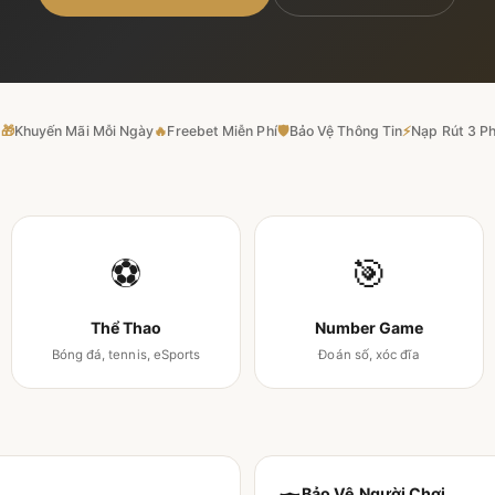
g
🎁
Khuyến Mãi Mỗi Ngày
🔥
Freebet Miễn Phí
🛡
Bảo Vệ Thông Tin
⚡
Nạp Rút 3 P
⚽
🎯
Thể Thao
Number Game
Bóng đá, tennis, eSports
Đoán số, xóc đĩa
Bảo Vệ Người Chơi