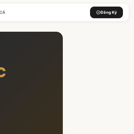
Đăng Ký
 CÁ
C