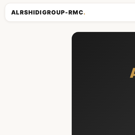
ALRSHIDIGROUP-RMC
.