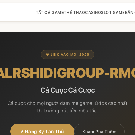
TẤT CẢ GAME
THỂ THAO
CASINO
SLOT GAME
BẮN
💎 LINK VÀO MỚI 2026
ALRSHIDIGROUP-RM
Cá Cược Cá Cược
Cá cược cho mọi người đam mê game. Odds cao nhất
thị trường, rút tiền siêu tốc.
⚡ Đăng Ký Tân Thủ
Khám Phá Thêm