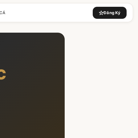
Đăng Ký
 CÁ
C