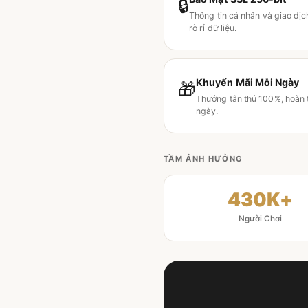
🔒
Thông tin cá nhân và giao dịc
rò rỉ dữ liệu.
Khuyến Mãi Mỗi Ngày
🎁
Thưởng tân thủ 100%, hoàn t
ngày.
TẦM ẢNH HƯỞNG
430K+
Người Chơi