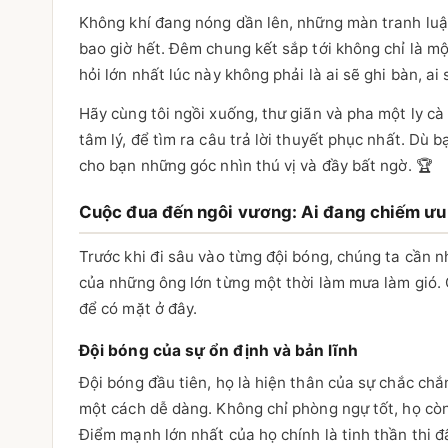
Không khí đang nóng dần lên, những màn tranh luậ
bao giờ hết. Đêm chung kết sắp tới không chỉ là m
hỏi lớn nhất lúc này không phải là ai sẽ ghi bàn, ai
Hãy cùng tôi ngồi xuống, thư giãn và pha một ly cà
tâm lý, để tìm ra câu trả lời thuyết phục nhất. Dù
cho bạn những góc nhìn thú vị và đầy bất ngờ. 🏆
Cuộc đua đến ngôi vương: Ai đang chiếm ưu
Trước khi đi sâu vào từng đội bóng, chúng ta cần n
của những ông lớn từng một thời làm mưa làm gió. 
để có mặt ở đây.
Đội bóng của sự ổn định và bản lĩnh
Đội bóng đầu tiên, họ là hiện thân của sự chắc ch
một cách dễ dàng. Không chỉ phòng ngự tốt, họ còn
Điểm mạnh lớn nhất của họ chính là tinh thần thi đ