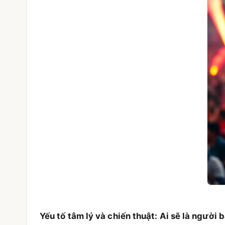
Yếu tố tâm lý và chiến thuật: Ai sẽ là người 