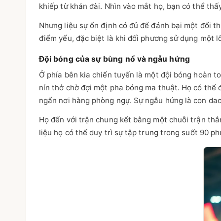
khiếp từ khán đài. Nhìn vào mắt họ, bạn có thể thấ
Nhưng liệu sự ổn định có đủ để đánh bại một đối th
điểm yếu, đặc biệt là khi đối phương sử dụng một lố
Đội bóng của sự bùng nổ và ngẫu hứng
Ở phía bên kia chiến tuyến là một đội bóng hoàn to
nín thở chờ đợi một pha bóng ma thuật. Họ có thể 
ngẩn nơi hàng phòng ngự. Sự ngẫu hứng là con dao h
Họ đến với trận chung kết bằng một chuỗi trận thắn
liệu họ có thể duy trì sự tập trung trong suốt 90 p