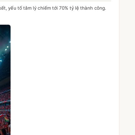
ết, yếu tố tâm lý chiếm tới 70% tỷ lệ thành công.