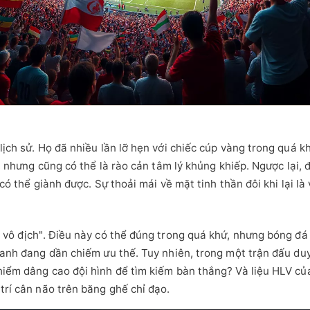
ch sử. Họ đã nhiều lần lỡ hẹn với chiếc cúp vàng trong quá kh
 nhưng cũng có thể là rào cản tâm lý khủng khiếp. Ngược lại, 
 thể giành được. Sự thoải mái về mặt tinh thần đôi khi lại là v
vô địch". Điều này có thể đúng trong quá khứ, nhưng bóng đá 
anh đang dần chiếm ưu thế. Tuy nhiên, trong một trận đấu duy
iểm dâng cao đội hình để tìm kiếm bàn thắng? Và liệu HLV của
rí cân não trên băng ghế chỉ đạo.