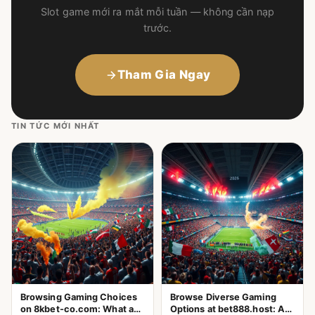
Slot game mới ra mắt mỗi tuần — không cần nạp
trước.
Tham Gia Ngay
TIN TỨC MỚI NHẤT
Browsing Gaming Choices
Browse Diverse Gaming
on 8kbet-co.com: What an
Options at bet888.host: A