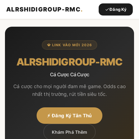
ALRSHIDIGROUP-RMC
.
Đăng Ký
💎 LINK VÀO MỚI 2026
ALRSHIDIGROUP-RMC
Cá Cược Cá Cược
Cá cược cho mọi người đam mê game. Odds cao
nhất thị trường, rút tiền siêu tốc.
⚡ Đăng Ký Tân Thủ
Khám Phá Thêm