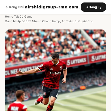
alrshidigroup-rmc.com
.
Trang Chủ
Đăng Ký
Home
›
Tất Cả Game
›
Đăng Nhập DEBET Nhanh Chóng &amp; An Toàn: Bí Quyết Cho