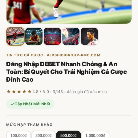
TIN TỨC CÁ CƯỢC · ALRSHIDIGROUP-RMC.COM
Đăng Nhập DEBET Nhanh Chóng & An
Toàn: Bí Quyết Cho Trải Nghiệm Cá Cược
Đỉnh Cao
★★★★★
4.8 / 5.0 · 3,148+ đánh giá đã xác minh
Cập Nhật Mới Nhất
MỨC NẠP THAM KHẢO
100.000₫
200.000₫
500.000₫
1.000.000₫