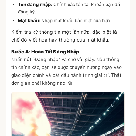
Tên đăng nhập:
Chính xác tên tài khoản bạn đã
đăng ký.
Mật khẩu:
Nhập mật khẩu bảo mật của bạn.
Kiểm tra kỹ thông tin một lần nữa, đặc biệt là
chế độ viết hoa hay thường của mật khẩu.
Bước 4: Hoàn Tất Đăng Nhập
Nhấn nút “Đăng nhập” và chờ vài giây. Nếu thông
tin chính xác, bạn sẽ được chuyển hướng ngay vào
giao diện chính và bắt đầu hành trình giải trí. Thật
đơn giản phải không nào! 🚀