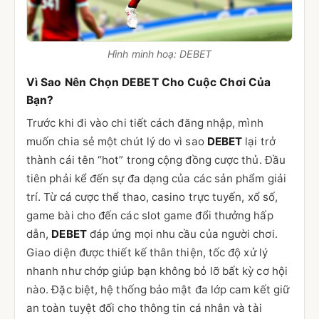
Hình minh hoạ: DEBET
Vì Sao Nên Chọn DEBET Cho Cuộc Chơi Của
Bạn?
Trước khi đi vào chi tiết cách đăng nhập, mình
muốn chia sẻ một chút lý do vì sao
DEBET
lại trở
thành cái tên “hot” trong cộng đồng cược thủ. Đầu
tiên phải kể đến sự đa dạng của các sản phẩm giải
trí. Từ cá cược thể thao, casino trực tuyến, xổ số,
game bài cho đến các slot game đổi thưởng hấp
dẫn,
DEBET
đáp ứng mọi nhu cầu của người chơi.
Giao diện được thiết kế thân thiện, tốc độ xử lý
nhanh như chớp giúp bạn không bỏ lỡ bất kỳ cơ hội
nào. Đặc biệt, hệ thống bảo mật đa lớp cam kết giữ
an toàn tuyệt đối cho thông tin cá nhân và tài