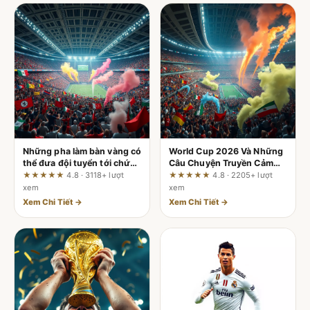
Những pha làm bàn vàng có
World Cup 2026 Và Những
thể đưa đội tuyển tới chức
Câu Chuyện Truyền Cảm
vô địch
Hứng Mạnh Mẽ
★★★★★
4.8 · 3118+ lượt
★★★★★
4.8 · 2205+ lượt
xem
xem
Xem Chi Tiết →
Xem Chi Tiết →