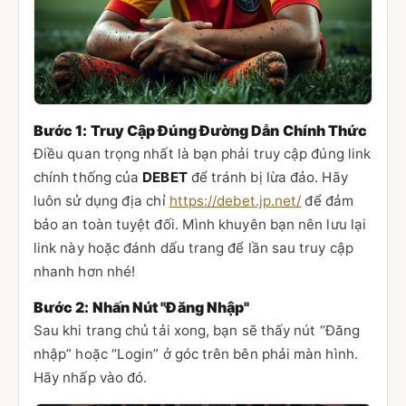
Bước 1: Truy Cập Đúng Đường Dẫn Chính Thức
Điều quan trọng nhất là bạn phải truy cập đúng link
chính thống của
DEBET
để tránh bị lừa đảo. Hãy
luôn sử dụng địa chỉ
https://debet.jp.net/
để đảm
bảo an toàn tuyệt đối. Mình khuyên bạn nên lưu lại
link này hoặc đánh dấu trang để lần sau truy cập
nhanh hơn nhé!
Bước 2: Nhấn Nút "Đăng Nhập"
Sau khi trang chủ tải xong, bạn sẽ thấy nút “Đăng
nhập” hoặc “Login” ở góc trên bên phải màn hình.
Hãy nhấp vào đó.