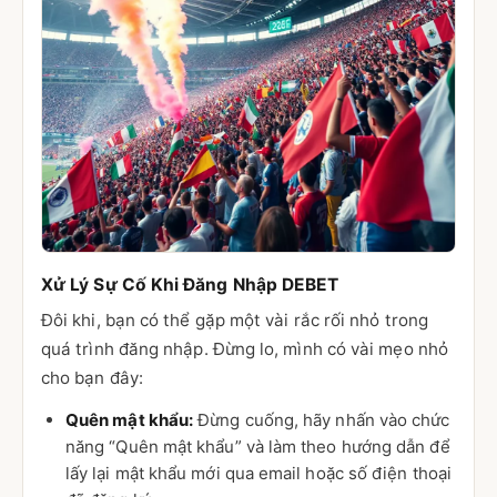
Xử Lý Sự Cố Khi Đăng Nhập DEBET
Đôi khi, bạn có thể gặp một vài rắc rối nhỏ trong
quá trình đăng nhập. Đừng lo, mình có vài mẹo nhỏ
cho bạn đây:
Quên mật khẩu:
Đừng cuống, hãy nhấn vào chức
năng “Quên mật khẩu” và làm theo hướng dẫn để
lấy lại mật khẩu mới qua email hoặc số điện thoại