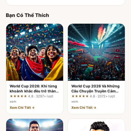
Bạn Có Thể Thích
World Cup 2026: Khi từng
World Cup 2026 Và Những
khoảnh khắc đều trở thành
Câu Chuyện Truyền Cảm
lịch sử bóng đá
Hứng Cho Thế Hệ Mới
★★★★★
4.8 · 3297+ lượt
★★★★★
4.8 · 2072+ lượt
xem
xem
Xem Chi Tiết →
Xem Chi Tiết →