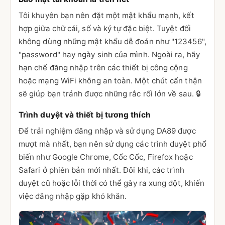
Tôi khuyên bạn nên đặt một mật khẩu mạnh, kết
hợp giữa chữ cái, số và ký tự đặc biệt. Tuyệt đối
không dùng những mật khẩu dễ đoán như "123456",
"password" hay ngày sinh của mình. Ngoài ra, hãy
hạn chế đăng nhập trên các thiết bị công cộng
hoặc mạng WiFi không an toàn. Một chút cẩn thận
sẽ giúp bạn tránh được những rắc rối lớn về sau. 🔒
Trình duyệt và thiết bị tương thích
Để trải nghiệm đăng nhập và sử dụng DA89 được
mượt mà nhất, bạn nên sử dụng các trình duyệt phổ
biến như Google Chrome, Cốc Cốc, Firefox hoặc
Safari ở phiên bản mới nhất. Đôi khi, các trình
duyệt cũ hoặc lỗi thời có thể gây ra xung đột, khiến
việc đăng nhập gặp khó khăn.