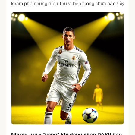
khám phá những điều thú vị bên trong chưa nào? 🚀
Những lưu ý "vàng" khi đăng nhập DA89 bạn