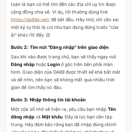
toàn là bạn có thể tìm đến các địa chỉ uy tín được
cộng đồng chia sẻ. Ví dụ, tôi thường dùng link
https://da88e.net/
để bắt đầu. Hãy nhớ, chỉ cần sai
một ký tự thôi là coi như bạn đang đứng trước "cửa
ải" khác rồi đấy. 😉
Bước 2: Tìm nút "Đăng nhập" trên giao diện
Sau khi vào được trang chủ, bạn sẽ thấy ngay nút
Đăng nhập
hoặc
Login
ở góc trên bên phải màn
hình. Giao diện của DA89 được thiết kế khá bắt mắt
và dễ nhìn, nên bạn sẽ không mất quá nhiều thời
gian để tìm thấy nó đâu.
Bước 3: Nhập thông tin tài khoản
Một cửa sổ nhỏ sẽ hiện ra, yêu cầu bạn nhập
Tên
đăng nhập
và
Mật khẩu
. Đây là lúc bạn cần tập
trung. Hãy đảm bảo rằng bạn đã nhập đúng chính