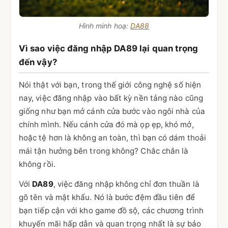
Hình minh hoạ:
DA88
Vì sao việc đăng nhập DA89 lại quan trọng
đến vậy?
Nói thật với bạn, trong thế giới công nghệ số hiện
nay, việc đăng nhập vào bất kỳ nền tảng nào cũng
giống như bạn mở cánh cửa bước vào ngôi nhà của
chính mình. Nếu cánh cửa đó mà ọp ẹp, khó mở,
hoặc tệ hơn là không an toàn, thì bạn có dám thoải
mái tận hưởng bên trong không? Chắc chắn là
không rồi.
Với
DA89
, việc đăng nhập không chỉ đơn thuần là
gõ tên và mật khẩu. Nó là bước đệm đầu tiên để
bạn tiếp cận với kho game đồ sộ, các chương trình
khuyến mãi hấp dẫn và quan trọng nhất là sự bảo