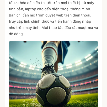
tối ưu hóa để hiển thị tốt trên mọi thiết bị, từ máy
tính bàn, laptop cho đến điện thoại thông minh.
Bạn chỉ cần mở trình duyệt web trên điện thoại,
truy cập link chính thức và tiến hành đăng nhập
như trên máy tính. Mọi thao tác đều rất mượt mà và
dễ dàng.