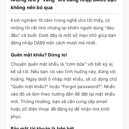
không nên bỏ qua
Kinh nghiệm 10 năm trong nghề cho tôi thấy, có
những lỗi rất nhỏ nhưng lại khiến người dùng "đau
đầu" cả buổi. Dưới đây là một số mẹo nhỏ giúp bạn
đăng nhập DA89 một cách mượt mà nhất.
Quên mật khẩu? Đừng lo!
Chuyện quên mật khẩu là "cơm bữa" với bất kỳ ai,
kể cả tôi. Nếu bạn rơi vào tình huống này, đừng vội
hoảng. Ngay dưới ô nhập mật khẩu, sẽ có dòng chữ
"Quên mật khẩu?" hoặc "Forgot password?". Nhấn
vào đó và làm theo hướng dẫn để đặt lại mật khẩu
mới. Thông thường, bạn sẽ cần cung cấp email
hoặc số điện thoại đã đăng ký để nhận link khôi
phục.
Bảo mật tài khoản là trên hết