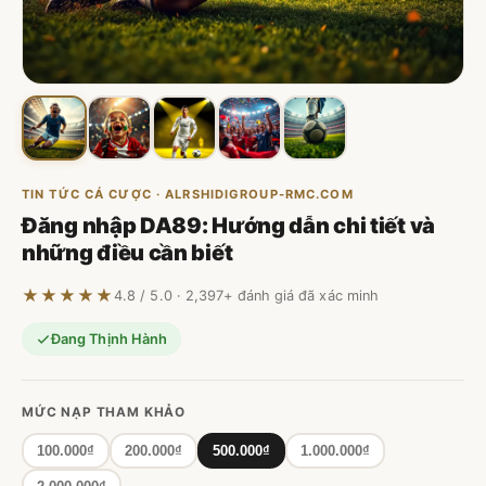
TIN TỨC CÁ CƯỢC · ALRSHIDIGROUP-RMC.COM
Đăng nhập DA89: Hướng dẫn chi tiết và
những điều cần biết
★★★★★
4.8 / 5.0 · 2,397+ đánh giá đã xác minh
Đang Thịnh Hành
MỨC NẠP THAM KHẢO
100.000₫
200.000₫
500.000₫
1.000.000₫