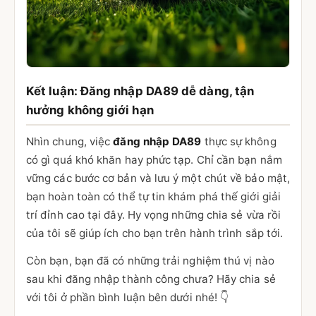
Kết luận: Đăng nhập DA89 dễ dàng, tận
hưởng không giới hạn
Nhìn chung, việc
đăng nhập DA89
thực sự không
có gì quá khó khăn hay phức tạp. Chỉ cần bạn nắm
vững các bước cơ bản và lưu ý một chút về bảo mật,
bạn hoàn toàn có thể tự tin khám phá thế giới giải
trí đỉnh cao tại đây. Hy vọng những chia sẻ vừa rồi
của tôi sẽ giúp ích cho bạn trên hành trình sắp tới.
Còn bạn, bạn đã có những trải nghiệm thú vị nào
sau khi đăng nhập thành công chưa? Hãy chia sẻ
với tôi ở phần bình luận bên dưới nhé! 👇