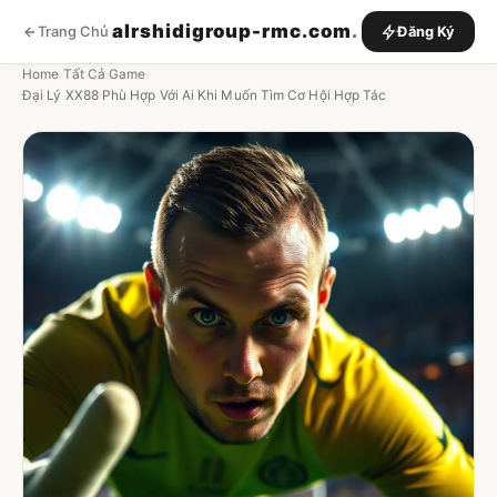
alrshidigroup-rmc.com
.
Trang Chủ
Đăng Ký
Home
›
Tất Cả Game
›
Đại Lý XX88 Phù Hợp Với Ai Khi Muốn Tìm Cơ Hội Hợp Tác