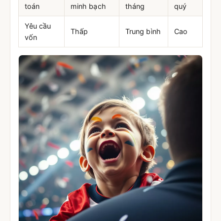
toán
minh bạch
tháng
quý
Yêu cầu
Thấp
Trung bình
Cao
vốn