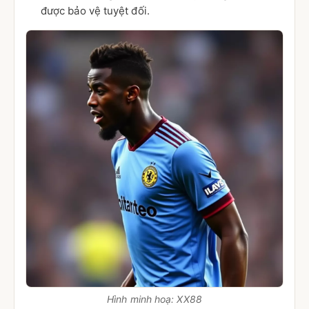
được bảo vệ tuyệt đối.
Hình minh hoạ: XX88