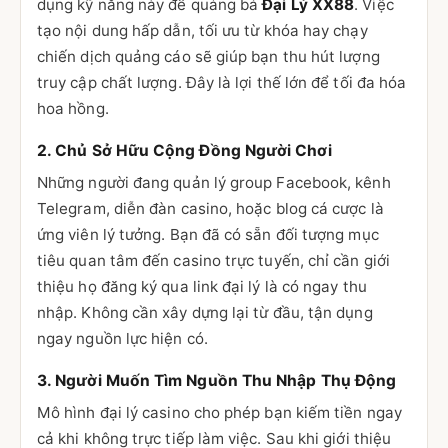
dụng kỹ năng này để quảng bá
Đại Lý XX88
. Việc
tạo nội dung hấp dẫn, tối ưu từ khóa hay chạy
chiến dịch quảng cáo sẽ giúp bạn thu hút lượng
truy cập chất lượng. Đây là lợi thế lớn để tối đa hóa
hoa hồng.
2. Chủ Sở Hữu Cộng Đồng Người Chơi
Những người đang quản lý group Facebook, kênh
Telegram, diễn đàn casino, hoặc blog cá cược là
ứng viên lý tưởng. Bạn đã có sẵn đối tượng mục
tiêu quan tâm đến casino trực tuyến, chỉ cần giới
thiệu họ đăng ký qua link đại lý là có ngay thu
nhập. Không cần xây dựng lại từ đầu, tận dụng
ngay nguồn lực hiện có.
3. Người Muốn Tìm Nguồn Thu Nhập Thụ Động
Mô hình đại lý casino cho phép bạn kiếm tiền ngay
cả khi không trực tiếp làm việc. Sau khi giới thiệu