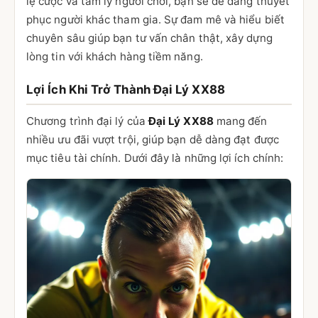
lệ cược và tâm lý người chơi, bạn sẽ dễ dàng thuyết
phục người khác tham gia. Sự đam mê và hiểu biết
chuyên sâu giúp bạn tư vấn chân thật, xây dựng
lòng tin với khách hàng tiềm năng.
Lợi Ích Khi Trở Thành Đại Lý XX88
Chương trình đại lý của
Đại Lý XX88
mang đến
nhiều ưu đãi vượt trội, giúp bạn dễ dàng đạt được
mục tiêu tài chính. Dưới đây là những lợi ích chính: