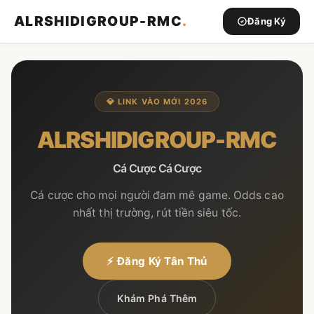
ALRSHIDIGROUP-RMC
.
Đăng Ký
💎 LINK VÀO MỚI 2026
ALRSHIDIGROUP-RMC
Cá Cược Cá Cược
Cá cược cho mọi người đam mê game. Odds cao
nhất thị trường, rút tiền siêu tốc.
⚡ Đăng Ký Tân Thủ
Khám Phá Thêm