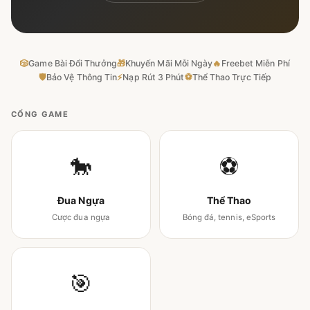
🎲
Game Bài Đổi Thưởng
🎁
Khuyến Mãi Mỗi Ngày
🔥
Freebet Miễn Phí
🛡
Bảo Vệ Thông Tin
⚡
Nạp Rút 3 Phút
⚽
Thể Thao Trực Tiếp
CỔNG GAME
🐎
⚽
Đua Ngựa
Thể Thao
Cược đua ngựa
Bóng đá, tennis, eSports
🎯