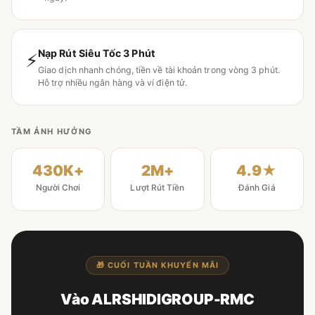
Nạp Rút Siêu Tốc 3 Phút
⚡
Giao dịch nhanh chóng, tiền về tài khoản trong vòng 3 phút.
Hỗ trợ nhiều ngân hàng và ví điện tử.
TẦM ẢNH HƯỞNG
430K+
2M+
4.9★
Người Chơi
Lượt Rút Tiền
Đánh Giá
🎁 CUỐI TUẦN KHUYẾN MÃI
Vào ALRSHIDIGROUP-RMC