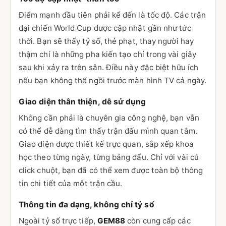
Điểm mạnh đầu tiên phải kể đến là tốc độ. Các trận
đại chiến World Cup được cập nhật gần như tức
thời. Bạn sẽ thấy tỷ số, thẻ phạt, thay người hay
thậm chí là những pha kiến tạo chỉ trong vài giây
sau khi xảy ra trên sân. Điều này đặc biệt hữu ích
nếu bạn không thể ngồi trước màn hình TV cả ngày.
Giao diện thân thiện, dễ sử dụng
Không cần phải là chuyên gia công nghệ, bạn vẫn
có thể dễ dàng tìm thấy trận đấu mình quan tâm.
Giao diện được thiết kế trực quan, sắp xếp khoa
học theo từng ngày, từng bảng đấu. Chỉ với vài cú
click chuột, bạn đã có thể xem được toàn bộ thông
tin chi tiết của một trận cầu.
Thông tin đa dạng, không chỉ tỷ số
Ngoài tỷ số trực tiếp,
GEM88
còn cung cấp các