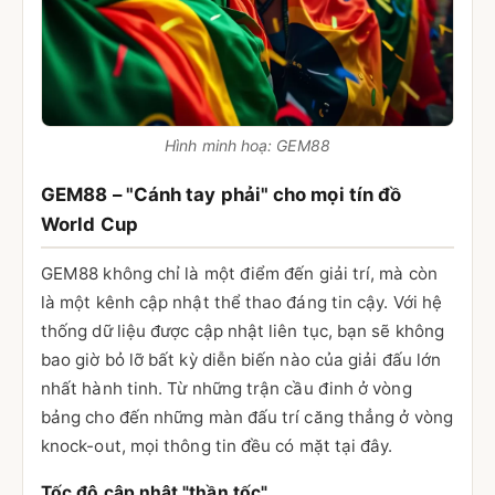
Hình minh hoạ: GEM88
GEM88 – "Cánh tay phải" cho mọi tín đồ
World Cup
GEM88 không chỉ là một điểm đến giải trí, mà còn
là một kênh cập nhật thể thao đáng tin cậy. Với hệ
thống dữ liệu được cập nhật liên tục, bạn sẽ không
bao giờ bỏ lỡ bất kỳ diễn biến nào của giải đấu lớn
nhất hành tinh. Từ những trận cầu đinh ở vòng
bảng cho đến những màn đấu trí căng thẳng ở vòng
knock-out, mọi thông tin đều có mặt tại đây.
Tốc độ cập nhật "thần tốc"