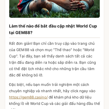
Làm thế nào để bắt đầu cập nhật World Cup
tại GEM88?
Rất đơn giản! Bạn chỉ cần truy cập vào trang chủ
của GEM88 và chọn mục "Thể thao" hoặc "World
Cup". Tại đây, bạn sẽ thấy danh sách tất cả các
trận đấu đang diễn ra hoặc sắp diễn ra. Bạn cũng
có thể đặt lịch nhắc nhở cho những trận cầu tâm
đắc để không bỏ lỡ.
Đặc biệt, nếu bạn muốn trải nghiệm một cách
chuyên nghiệp và nhanh nhất, hãy click ngay vào
https://gem88.casino/
để khám phá kho dữ liệu
khổng lồ về World Cup và các giải đấu hàng đầu thế