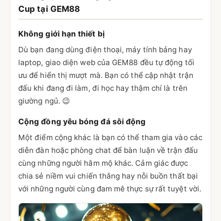
Cup tại GEM88
Không giới hạn thiết bị
Dù bạn đang dùng điện thoại, máy tính bảng hay
laptop, giao diện web của GEM88 đều tự động tối
ưu để hiển thị mượt mà. Bạn có thể cập nhật trận
đấu khi đang đi làm, đi học hay thậm chí là trên
giường ngủ. 😉
Cộng đồng yêu bóng đá sôi động
Một điểm cộng khác là bạn có thể tham gia vào các
diễn đàn hoặc phòng chat để bàn luận về trận đấu
cùng những người hâm mộ khác. Cảm giác được
chia sẻ niềm vui chiến thắng hay nỗi buồn thất bại
với những người cùng đam mê thực sự rất tuyệt vời.