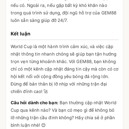
nếu có. Ngoài ra, nếu gặp bất kỳ khó khăn nào
trong quá trình sử dụng, đội ngũ hỗ trợ của GEM88
luôn sẵn sàng giúp đỡ 24/7.
Kết luận
World Cup là một hành trình cảm xúc, và việc cập
nhật thông tin nhanh chóng sẽ giúp bạn tận hưởng
trọn vẹn từng khoảnh khắc. Với GEM88, bạn không
chỉ có một kênh cập nhật đáng tin cậy mà còn có cơ
hội kết nối với cộng đồng yêu bóng đá rộng lớn.
Đừng để bản thân bị lỡ nhịp với những trận đại
chiến đỉnh cao! 🚀
Câu hỏi dành cho bạn:
Bạn thường cập nhật World
Cup qua kênh nào? Và bạn có mẹo gì để không bỏ
lỡ những trận cầu đinh không? Hãy chia sẻ ở phần
bình luận nhé! 😊