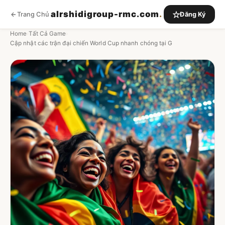
alrshidigroup-rmc.com
.
Trang Chủ
Đăng Ký
Home
›
Tất Cả Game
›
Cập nhật các trận đại chiến World Cup nhanh chóng tại G