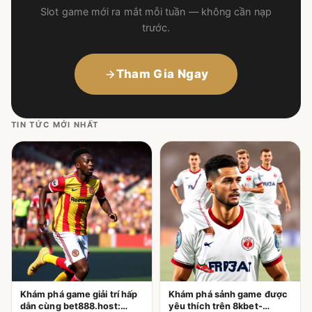
Slot game mới ra mắt mỗi tuần — không cần nạp
trước.
Tham Gia Ngay
TIN TỨC MỚI NHẤT
Khám phá game giải trí hấp
Khám phá sảnh game được
dẫn cùng bet888.host:
yêu thích trên 8kbet-