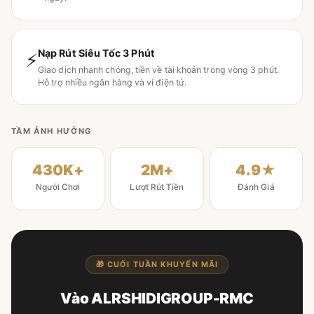
Nạp Rút Siêu Tốc 3 Phút
⚡
Giao dịch nhanh chóng, tiền về tài khoản trong vòng 3 phút.
Hỗ trợ nhiều ngân hàng và ví điện tử.
TẦM ẢNH HƯỞNG
430K+
2M+
4.9★
Người Chơi
Lượt Rút Tiền
Đánh Giá
🎁 CUỐI TUẦN KHUYẾN MÃI
Vào ALRSHIDIGROUP-RMC