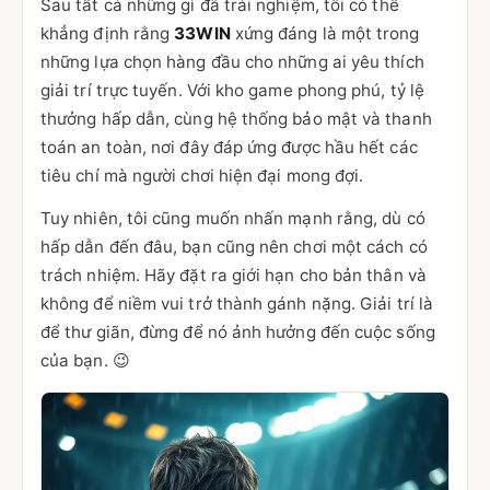
Sau tất cả những gì đã trải nghiệm, tôi có thể
khẳng định rằng
33WIN
xứng đáng là một trong
những lựa chọn hàng đầu cho những ai yêu thích
giải trí trực tuyến. Với kho game phong phú, tỷ lệ
thưởng hấp dẫn, cùng hệ thống bảo mật và thanh
toán an toàn, nơi đây đáp ứng được hầu hết các
tiêu chí mà người chơi hiện đại mong đợi.
Tuy nhiên, tôi cũng muốn nhấn mạnh rằng, dù có
hấp dẫn đến đâu, bạn cũng nên chơi một cách có
trách nhiệm. Hãy đặt ra giới hạn cho bản thân và
không để niềm vui trở thành gánh nặng. Giải trí là
để thư giãn, đừng để nó ảnh hưởng đến cuộc sống
của bạn. 😉