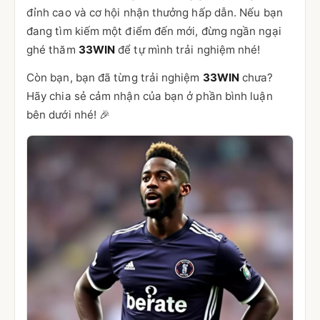
đỉnh cao và cơ hội nhận thưởng hấp dẫn. Nếu bạn
đang tìm kiếm một điểm đến mới, đừng ngần ngại
ghé thăm
33WIN
để tự mình trải nghiệm nhé!
Còn bạn, bạn đã từng trải nghiệm
33WIN
chưa?
Hãy chia sẻ cảm nhận của bạn ở phần bình luận
bên dưới nhé! 🎉