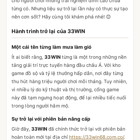
cho người chơi những trải nghiệm đỉnh cao chưa
từng có. Nhưng liệu sự trở lại lần này có thực sự tạo
nên cơn sốt? Hãy cùng tôi khám phá nhé! 😊
Hành trình trở lại của 33WIN
Một cái tên từng làm mưa làm gió
Ít ai biết rằng,
33WIN
từng là một trong những nền
tảng giải trí trực tuyến hàng đầu châu Á. Với kho
game đồ sộ và tỷ lệ thưởng hấp dẫn, nơi đây từng
thu hút hàng triệu người chơi mỗi tháng. Tuy nhiên,
vì nhiều lý do kỹ thuật và thị trường, cổng game
này đã tạm ngưng hoạt động, để lại nhiều tiếc nuối
trong lòng người hâm mộ.
Sự trở lại với phiên bản nâng cấp
Giờ đây,
33WIN
đã chính thức trở lại với phiên bản
hoàn toàn mới tại địa chỉ
https://33win68.com.co/
.