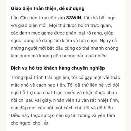
Giao diện thân thiện, dễ sử dụng
Lần đầu tiên truy cập vào
33WIN
, tôi khá bất ngờ
với giao diện mới. Mọi thứ được bố trí trực quan,
các danh mục game được phân loại rõ ràng, giúp
người dùng dễ dàng tìm kiếm và lựa chọn. Ngay cả
những người mới bắt đầu cũng có thể nhanh chóng
làm quen mà không cần hướng dẫn quá nhiều.
Dịch vụ hỗ trợ khách hàng chuyên nghiệp
Trong quá trình trải nghiệm, tôi có gặp một vài thắc
mắc nhỏ về cách nạp tiền. Tôi đã thử liên hệ với đội
ngũ hỗ trợ qua chat trực tuyến và nhận được phản
hồi chỉ sau vài giây. Nhân viên tư vấn rất nhiệt tình,
giải đáp mọi câu hỏi một cách chi tiết và dễ hiểu.
Điều này thực sự tạo nên sự tin tưởng và yên tâm
cho người chơi. 👍