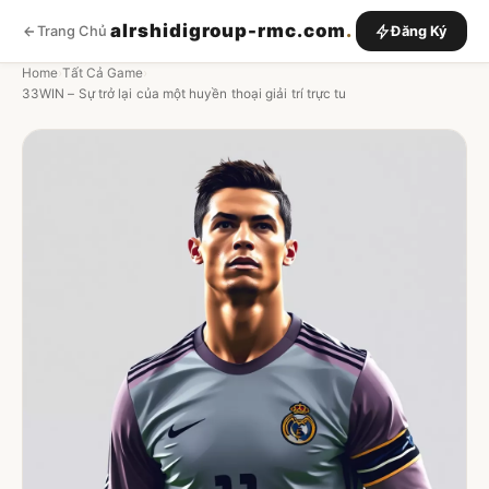
alrshidigroup-rmc.com
.
Trang Chủ
Đăng Ký
Home
›
Tất Cả Game
›
33WIN – Sự trở lại của một huyền thoại giải trí trực tu