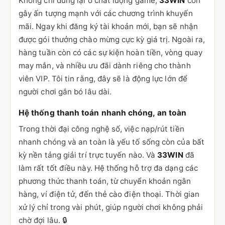
Không chỉ dừng lại ở chất lượng game,
33WIN
còn
gây ấn tượng mạnh với các chương trình khuyến
mãi. Ngay khi đăng ký tài khoản mới, bạn sẽ nhận
được gói thưởng chào mừng cực kỳ giá trị. Ngoài ra,
hàng tuần còn có các sự kiện hoàn tiền, vòng quay
may mắn, và nhiều ưu đãi dành riêng cho thành
viên VIP. Tôi tin rằng, đây sẽ là động lực lớn để
người chơi gắn bó lâu dài.
Hệ thống thanh toán nhanh chóng, an toàn
Trong thời đại công nghệ số, việc nạp/rút tiền
nhanh chóng và an toàn là yếu tố sống còn của bất
kỳ nền tảng giải trí trực tuyến nào. Và
33WIN
đã
làm rất tốt điều này. Hệ thống hỗ trợ đa dạng các
phương thức thanh toán, từ chuyển khoản ngân
hàng, ví điện tử, đến thẻ cào điện thoại. Thời gian
xử lý chỉ trong vài phút, giúp người chơi không phải
chờ đợi lâu. 🔒