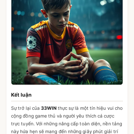
Kết luận
Sự trở lại của
33WIN
thực sự là một tín hiệu vui cho
cộng đồng game thủ và người yêu thích cá cược
trực tuyến. Với những nâng cấp toàn diện, nền tảng
này hứa hẹn sẽ mang đến những giây phút giải trí