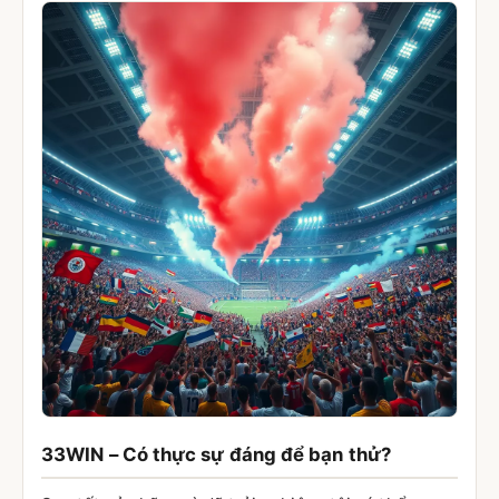
33WIN – Có thực sự đáng để bạn thử?