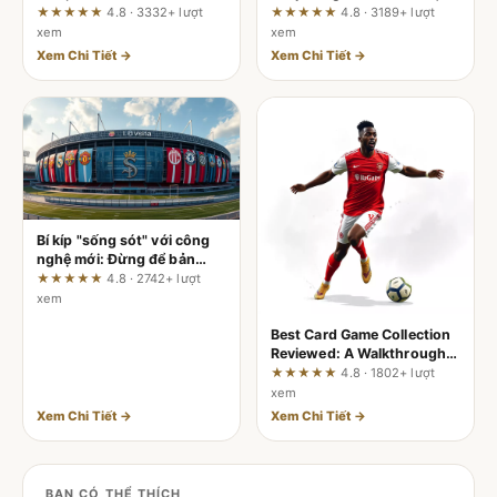
Quyện Hoàn Hảo
- Sân chơi cho dân mê tốc
★★★★★
4.8 · 3332+ lượt
★★★★★
4.8 · 3189+ lượt
độ
xem
xem
Xem Chi Tiết →
Xem Chi Tiết →
Bí kíp "sống sót" với công
nghệ mới: Đừng để bản
thân trở thành "người
★★★★★
4.8 · 2742+ lượt
ngoài cuộc"!
xem
Best Card Game Collection
Reviewed: A Walkthrough
Based on Real User
★★★★★
4.8 · 1802+ lượt
Experience
xem
Xem Chi Tiết →
Xem Chi Tiết →
BẠN CÓ THỂ THÍCH