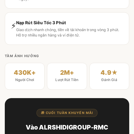
Nạp Rút Siêu Tốc 3 Phút
⚡
Giao dịch nhanh chóng, tiền về tài khoản trong vòng 3 phút.
Hỗ trợ nhiều ngân hàng và ví điện tử.
TẦM ẢNH HƯỞNG
430K+
2M+
4.9★
Người Chơi
Lượt Rút Tiền
Đánh Giá
🎁 CUỐI TUẦN KHUYẾN MÃI
Vào ALRSHIDIGROUP-RMC