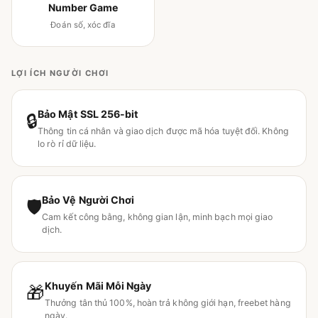
Number Game
Đoán số, xóc đĩa
LỢI ÍCH NGƯỜI CHƠI
Bảo Mật SSL 256-bit
🔒
Thông tin cá nhân và giao dịch được mã hóa tuyệt đối. Không
lo rò rỉ dữ liệu.
Bảo Vệ Người Chơi
🛡
Cam kết công bằng, không gian lận, minh bạch mọi giao
dịch.
Khuyến Mãi Mỗi Ngày
🎁
Thưởng tân thủ 100%, hoàn trả không giới hạn, freebet hàng
ngày.