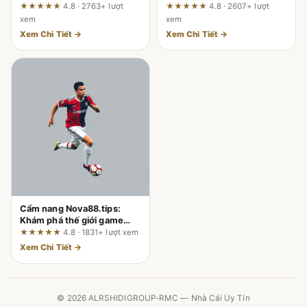
Góc nhìn UX về cẩm nang
game trực tuyến – nhìn kỹ
★★★★★
4.8 · 2763+ lượt
★★★★★
4.8 · 2607+ lượt
game trực tuyến
những tuyên bố cần được
xem
xem
tự xác minh
Xem Chi Tiết →
Xem Chi Tiết →
Cẩm nang Nova88.tips:
Khám phá thế giới game
trực tuyến từ cơ bản đến
★★★★★
4.8 · 1831+ lượt xem
nâng cao
Xem Chi Tiết →
© 2026 ALRSHIDIGROUP-RMC — Nhà Cái Uy Tín