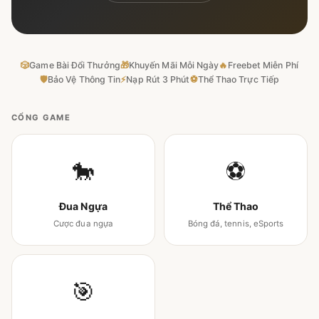
🎲
Game Bài Đổi Thưởng
🎁
Khuyến Mãi Mỗi Ngày
🔥
Freebet Miễn Phí
🛡
Bảo Vệ Thông Tin
⚡
Nạp Rút 3 Phút
⚽
Thể Thao Trực Tiếp
CỔNG GAME
🐎
⚽
Đua Ngựa
Thể Thao
Cược đua ngựa
Bóng đá, tennis, eSports
🎯