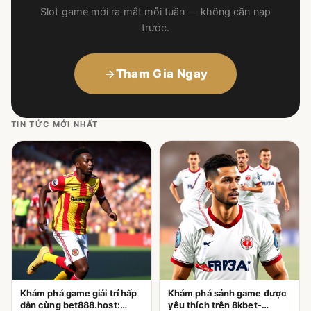
Slot game mới ra mắt mỗi tuần — không cần nạp
trước.
Tham Gia Ngay
TIN TỨC MỚI NHẤT
Khám phá game giải trí hấp
Khám phá sảnh game được
dẫn cùng bet888.host:
yêu thích trên 8kbet-