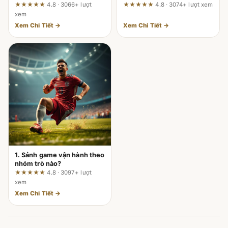
Những gì cần xác minh
co.com: Luật chơi, xác suất
★★★★★
4.8 · 3066+ lượt
★★★★★
4.8 · 3074+ lượt xem
trước khi tin vào lời quảng
và mức biến động
xem
cáo
Xem Chi Tiết →
Xem Chi Tiết →
1. Sảnh game vận hành theo
nhóm trò nào?
★★★★★
4.8 · 3097+ lượt
xem
Xem Chi Tiết →