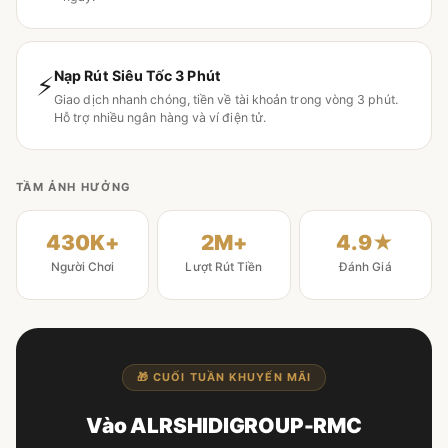
Nạp Rút Siêu Tốc 3 Phút
⚡
Giao dịch nhanh chóng, tiền về tài khoản trong vòng 3 phút.
Hỗ trợ nhiều ngân hàng và ví điện tử.
TẦM ẢNH HƯỞNG
430K+
2M+
4.9★
Người Chơi
Lượt Rút Tiền
Đánh Giá
🎁 CUỐI TUẦN KHUYẾN MÃI
Vào ALRSHIDIGROUP-RMC