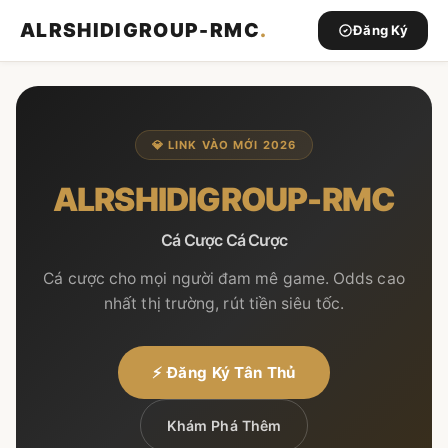
ALRSHIDIGROUP-RMC
.
Đăng Ký
💎 LINK VÀO MỚI 2026
ALRSHIDIGROUP-RMC
Cá Cược Cá Cược
Cá cược cho mọi người đam mê game. Odds cao
nhất thị trường, rút tiền siêu tốc.
⚡ Đăng Ký Tân Thủ
Khám Phá Thêm