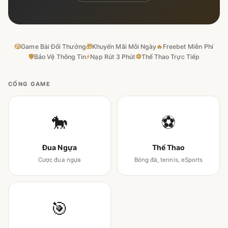
🎲
Game Bài Đổi Thưởng
🎁
Khuyến Mãi Mỗi Ngày
🔥
Freebet Miễn Phí
🛡
Bảo Vệ Thông Tin
⚡
Nạp Rút 3 Phút
⚽
Thể Thao Trực Tiếp
CỔNG GAME
🐎
⚽
Đua Ngựa
Thể Thao
Cược đua ngựa
Bóng đá, tennis, eSports
🎯