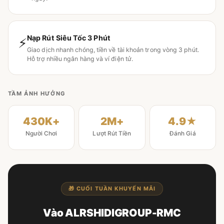
Nạp Rút Siêu Tốc 3 Phút
⚡
Giao dịch nhanh chóng, tiền về tài khoản trong vòng 3 phút.
Hỗ trợ nhiều ngân hàng và ví điện tử.
TẦM ẢNH HƯỞNG
430K+
2M+
4.9★
Người Chơi
Lượt Rút Tiền
Đánh Giá
🎁 CUỐI TUẦN KHUYẾN MÃI
Vào ALRSHIDIGROUP-RMC