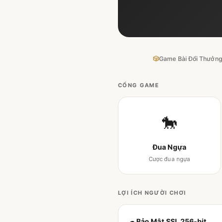
🎲
Game Bài Đổi Thưởn
CỔNG GAME
🐎
Đua Ngựa
Cược đua ngựa
LỢI ÍCH NGƯỜI CHƠI
Bảo Mật SSL 256-bit