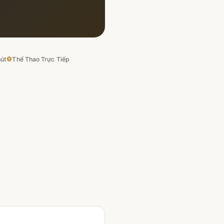
hút
⚽
Thể Thao Trực Tiếp