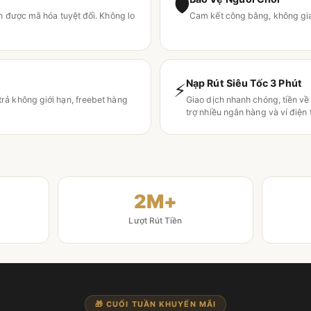
🛡
h được mã hóa tuyệt đối. Không lo
Cam kết công bằng, không gia
Nạp Rút Siêu Tốc 3 Phút
⚡
rả không giới hạn, freebet hàng
Giao dịch nhanh chóng, tiền về
trợ nhiều ngân hàng và ví điện 
2M+
Lượt Rút Tiền
🎁 CUỐI TUẦN KHUYẾN MÃI